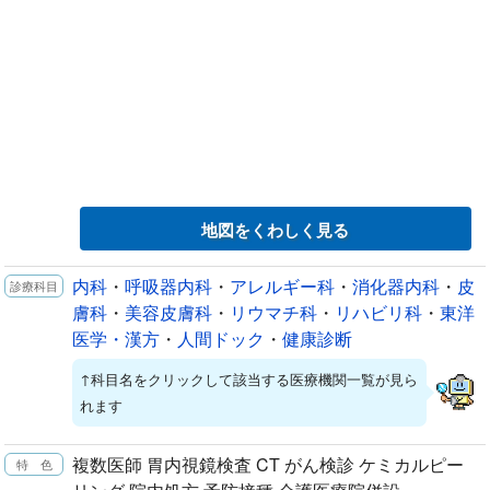
地図をくわしく見る
内科
・
呼吸器内科
・
アレルギー科
・
消化器内科
・
皮
膚科
・
美容皮膚科
・
リウマチ科
・
リハビリ科
・
東洋
医学・漢方
・
人間ドック
・
健康診断
↑科目名をクリックして該当する医療機関一覧が見ら
れます
複数医師 胃内視鏡検査 CT がん検診 ケミカルピー