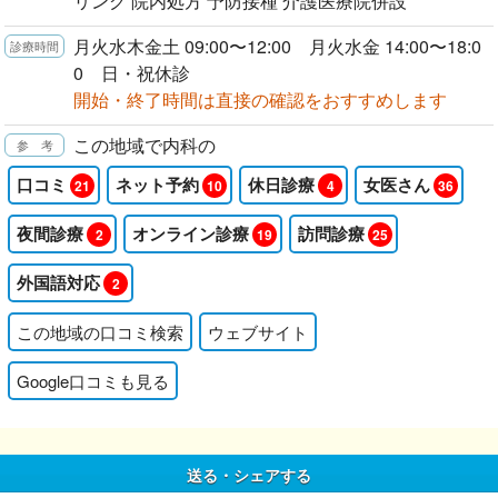
リング 院内処方 予防接種 介護医療院併設
月火水木金土 09:00〜12:00 月火水金 14:00〜18:0
0 日・祝休診
開始・終了時間は直接の確認をおすすめします
この地域で内科の
口コミ
ネット予約
休日診療
女医さん
21
10
4
36
夜間診療
オンライン診療
訪問診療
2
19
25
外国語対応
2
この地域の口コミ検索
ウェブサイト
Google口コミも見る
送る・シェアする