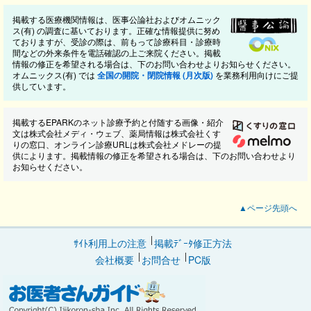
掲載する医療機関情報は、医事公論社およびオムニック
ス(有) の調査に基いております。正確な情報提供に努め
ておりますが、受診の際は、前もって診療科目・診療時
間などの外来条件を電話確認の上ご来院ください。掲載
情報の修正を希望される場合は、下のお問い合わせよりお知らせください。
オムニックス(有) では
全国の開院・閉院情報 (月次版)
を業務利用向けにご提
供しています。
掲載するEPARKのネット診療予約と付随する画像・紹介
文は株式会社メディ・ウェブ、薬局情報は株式会社くす
りの窓口、オンライン診療URLは株式会社メドレーの提
供によります。掲載情報の修正を希望される場合は、下のお問い合わせより
お知らせください。
▲ページ先頭へ
ｻｲﾄ利用上の注意
掲載ﾃﾞｰﾀ修正方法
会社概要
お問合せ
PC版