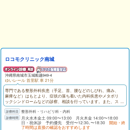
ロコモクリニック南城
沖縄県南城市玉城船越949-4
ゆいレール 首里駅 車 21分
専門である整形外科疾患（手足、首、腰などのしびれ、痛み、
麻痺など）はもとより、症状の落ち着いた内科疾患やメタボリ
ックシンドロームなどの診察、相談を行っています。また、ス
ポーツ障害、スポーツ外傷、運動機能低下（ロコモティブシン
整形外科・リハビリ科・内科
ドローム）検診、健康相談、各種予防接種、運動器検診の二次
検診も承ります。
月火水木金土 09:00〜13:00 月火木金 14:00〜18:00
日・祝休診 予約優先 受付〜12:30､〜18:30
開始・終
了時間は直接の確認をおすすめします