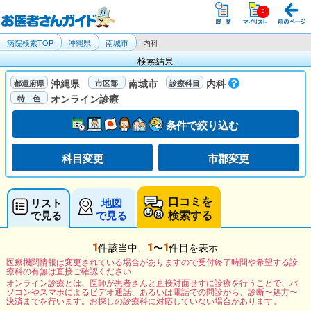
病院検索TOP
沖縄県
南城市
内科
検索結果
沖縄県
南城市
内科
オンライン診療
条件で絞り込む
科目変更
市郡変更
口コミを
リスト
地図
検索する
で見る
で見る
1
1
1
件該当中、
〜
件目を表示
医療機関情報は変更されている場合がありますので受付終了時間や希望する診
療科の有無は直接ご確認ください
オンライン診療とは、医師が患者さんと直接対面せずに診療を行うことで、パ
ソコンやスマホによるビデオ通話、あるいは電話での問診から、診断〜処方〜
決済までを行います。お探しの診療科に対応していない場合があります。