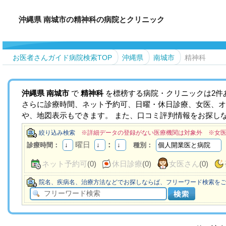
沖縄県 南城市の精神科の病院とクリニック
お医者さんガイド病院検索TOP
沖縄県
南城市
精神科
沖縄県
南城市
で
精神科
を標榜する病院・クリニックは2件
さらに診療時間、ネット予約可、日曜・休日診療、女医、オ
や、地図表示もできます。 また、口コミ評判情報をお探し
絞り込み検索
※詳細データの登録がない医療機関は対象外 ※女
曜日
：
診療時間：
種別：
ネット予約可
(0)
休日診療
(0)
女医さん
(0)
院名、疾病名、治療方法などでお探しならば、フリーワード検索を