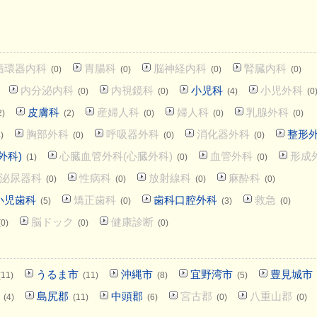
循環器内科
胃腸科
脳神経内科
腎臓内科
(0)
(0)
(0)
(0)
内分泌内科
内視鏡科
小児科
小児外科
(0)
(0)
(4)
(0
皮膚科
産婦人科
婦人科
乳腺外科
2)
(2)
(0)
(0)
(0)
胸部外科
呼吸器外科
消化器外科
整形
)
(0)
(0)
(0)
外科)
心臓血管外科(心臓外科)
血管外科
形成
(1)
(0)
(0)
泌尿器科
性病科
放射線科
麻酔科
(0)
(0)
(0)
(0)
小児歯科
矯正歯科
歯科口腔外科
救急
(5)
(0)
(3)
(0)
脳ドック
健康診断
(0)
(0)
(0)
うるま市
沖縄市
宜野湾市
豊見城市
(11)
(11)
(8)
(5)
島尻郡
中頭郡
宮古郡
八重山郡
(4)
(11)
(6)
(0)
(0)