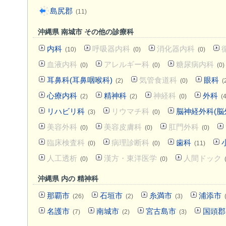
島尻郡
(11)
沖縄県 南城市 その他の診療科
内科
呼吸器内科
消化器内科
(10)
(0)
(0)
血液内科
アレルギー科
糖尿病内科
(0)
(0)
(0)
耳鼻科(耳鼻咽喉科)
気管食道科
眼科
(2)
(0)
(
心療内科
精神科
神経科
外科
(2)
(2)
(0)
(4
リハビリ科
リウマチ科
脳神経外科(脳
(3)
(0)
美容外科
美容皮膚科
肛門外科
(0)
(0)
(0)
臨床検査科
病理診断科
歯科
(0)
(0)
(11)
人工透析
漢方・東洋医学
人間ドック
(0)
(0)
沖縄県 内の 精神科
那覇市
石垣市
糸満市
浦添市
(26)
(2)
(3)
名護市
南城市
宮古島市
国頭郡
(7)
(2)
(3)