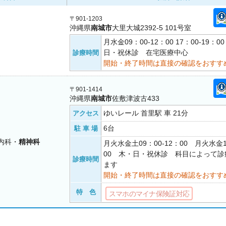
〒901-1203
沖縄県
南城市
大里大城2392-5 101号室
月水金09：00-12：00 17：00-19
日・祝休診 在宅医療中心
診療時間
開始・終了時間は直接の確認をおすす
〒901-1414
沖縄県
南城市
佐敷津波古433
ゆいレール 首里駅 車 21分
アクセス
6台
駐 車 場
内科・
精神科
月火水金土09：00-12：00 月火水金1
00 木・日・祝休診 科目によって
診療時間
ます
開始・終了時間は直接の確認をおすす
特 色
スマホのマイナ保険証対応