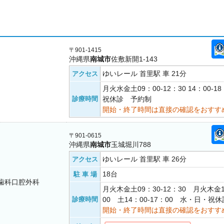
〒901-1415
沖縄県
南城市
佐敷新開1-143
ゆいレール 首里駅 車 21分
アクセス
月火水金土09：00-12：30 14：00-
診療時間
祝休診 予約制
開始・終了時間は直接の確認をおすす
〒901-0615
沖縄県
南城市
玉城堀川788
ゆいレール 首里駅 車 26分
アクセス
18台
駐 車 場
歯科口腔外科
月火木金土09：30-12：30 月火木金1
診療時間
00 土14：00-17：00 水・日・祝
開始・終了時間は直接の確認をおすす