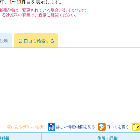
中、
1
〜
11
件目を表示します。
機関情報は、変更されている場合がありますので、
する診療科の有無は、直接ご確認ください。
説明
口コミ検索する
表にあるボタンの説明
詳しい情報•地図を見る
口コミを書く
療科目
住所・詳細