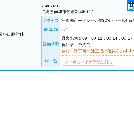
〒901-1412
沖縄県
南城市
佐敷新里607-1
沖縄都市モノレール線(ゆいレール) 首里
アクセス
6台
駐 車 場
歯科口腔外科
月火水木金09：00-12：00 14：00-
診療時間
祝休診 予約制
開始・終了時間は直接の確認をおすす
特 色
スマホのマイナ保険証対応