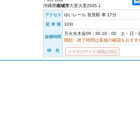
〒901-1202
沖縄県
南城市
大里大里2505-1
ゆいレール 首里駅 車 17分
アクセス
10台
駐 車 場
月火水木金09：30-18：00 土・日
診療時間
開始・終了時間は直接の確認をおすす
特 色
スマホのマイナ保険証対応