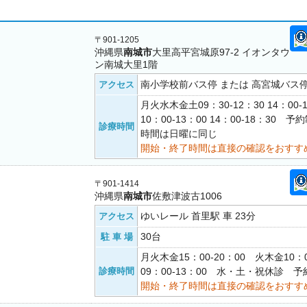
〒901-1205
沖縄県
南城市
大里高平宮城原97-2 イオンタウ
ン南城大里1階
南小学校前バス停 または 高宮城バス停
アクセス
月火水木金土09：30-12：30 14：00-
10：00-13：00 14：00-18：30
診療時間
時間は日曜に同じ
開始・終了時間は直接の確認をおすす
〒901-1414
沖縄県
南城市
佐敷津波古1006
ゆいレール 首里駅 車 23分
アクセス
30台
駐 車 場
月火木金15：00-20：00 火木金10：0
診療時間
09：00-13：00 水・土・祝休診 予
開始・終了時間は直接の確認をおすす