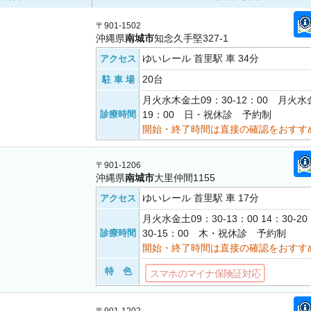
〒901-1502
沖縄県
南城市
知念久手堅327-1
ゆいレール 首里駅 車 34分
アクセス
20台
駐 車 場
月火水木金土09：30-12：00 月火水金
診療時間
19：00 日・祝休診 予約制
開始・終了時間は直接の確認をおすす
〒901-1206
沖縄県
南城市
大里仲間1155
ゆいレール 首里駅 車 17分
アクセス
月火水金土09：30-13：00 14：30-2
診療時間
30-15：00 木・祝休診 予約制
開始・終了時間は直接の確認をおすす
特 色
スマホのマイナ保険証対応