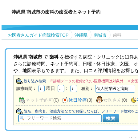
沖縄県 南城市の歯科の歯医者とネット予約
お医者さんガイド病院検索TOP
沖縄県
南城市
歯科
沖縄県
南城市
で
歯科
を標榜する病院・クリニックは11件
さらに診療時間、ネット予約可、日曜・休日診療、女医、オ
や、地図表示もできます。 また、口コミ評判情報をお探し
絞り込み検索
※詳細データの登録がない医療機関は対象外 ※女
曜日
：
診療時間：
種別：
ネット予約可
(0)
休日診療
(3)
女医さん
(0)
院名、疾病名、治療方法などでお探しならば、フリーワード検索を