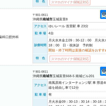
特 色
スマホのマイナ保険証対応
〒901-0611
沖縄県
南城市
玉城富里8
ゆいレール 首里駅 車 23分
アクセス
4台
駐 車 場
歯科口腔外科
月火水木金土09：30-12：00 月火水木
診療時間
18：00 日・祝休診 予約制
開始・終了時間は直接の確認をおすす
特 色
スマホのマイナ保険証対応
〒901-0611
沖縄県
南城市
玉城富里668-5 南城ビル201
南風原南インターチェンジ駅 車 県道48
アクセス
線を経由し車で12分
有
駐 車 場
月火水金09：30-13：30 14：30-18：