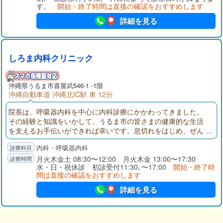
す。
開始・終了時間は直接の確認をおすすめします
詳細を見る
しろま内科クリニック
沖縄県
うるま市
喜屋武546-1 -1階
沖縄自動車道 沖縄北IC駅 車 12分
院長は、呼吸器内科を中心に内科診療にかかわってきました。
その経験と知識をいかして、うるま市の皆さまの健康的な生活
を支えるお手伝いができれば幸いです。息切れをはじめ、ぜん
そくやCOPD、睡眠時無呼吸症候群でお悩みの方、生活習慣病で
内科・呼吸器内科
不安の方どうぞお気軽にご相談ください。
月火木金土 08:30〜12:00 月火木金 13:00〜17:30
水・日・祝休診 初診受付11:30､〜17:00
開始・終了時
間は直接の確認をおすすめします
詳細を見る