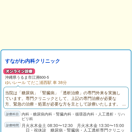
すながわ内科クリニック
沖縄県
うるま市
江洲600-5
ゆいレール てだこ浦西駅 車 38分
当院は「糖尿病」「腎臓病」「透析治療」の専門外来を実施し
ています。専門クリニックとして、上記の専門治療が必要な
方、緊急の治療・処置が必要な方を主として診療いたします。
近年の生活習慣の変化に伴う慢性病の発症増加により、当院外
内科・糖尿病内科・腎臓内科・循環器内科・人工透析・リハ
来患者数も増加しております。風症状などの方には近隣の新り
ビリ科
ゅおじょをお勧めすることがございます。何卒ご理解ください
月火水木金土 08:30〜12:30 月火水木金 13:30〜15:00
ますようお願いいたします。
日・祝休診 糖尿病・腎臓病・人工透析専門クリニッ