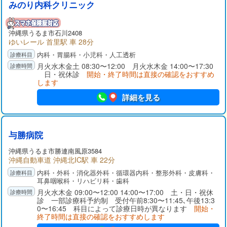
みのり内科クリニック
沖縄県
うるま市
石川2408
ゆいレール 首里駅 車 28分
内科・胃腸科・小児科・人工透析
月火水木金土 08:30〜12:00 月火水木金 14:00〜17:30
日・祝休診
開始・終了時間は直接の確認をおすすめ
します
詳細を見る
与勝病院
沖縄県
うるま市
勝連南風原3584
沖縄自動車道 沖縄北IC駅 車 22分
内科・外科・消化器外科・循環器内科・整形外科・皮膚科・
耳鼻咽喉科・リハビリ科・歯科
月火水木金 09:00〜12:00 14:00〜17:00 土・日・祝休
診 一部診療科予約制 受付午前8:30〜11:45､午後13:3
0〜16:45 科目によって診療日時が異なります
開始・
終了時間は直接の確認をおすすめします