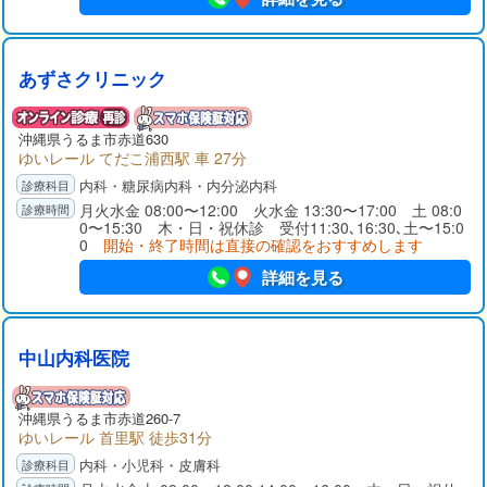
あずさクリニック
沖縄県
うるま市
赤道630
ゆいレール てだこ浦西駅 車 27分
内科・糖尿病内科・内分泌内科
月火水金 08:00〜12:00 火水金 13:30〜17:00 土 08:0
0〜15:30 木・日・祝休診 受付11:30､16:30､土〜15:0
0
開始・終了時間は直接の確認をおすすめします
詳細を見る
中山内科医院
沖縄県
うるま市
赤道260-7
ゆいレール 首里駅 徒歩31分
内科・小児科・皮膚科