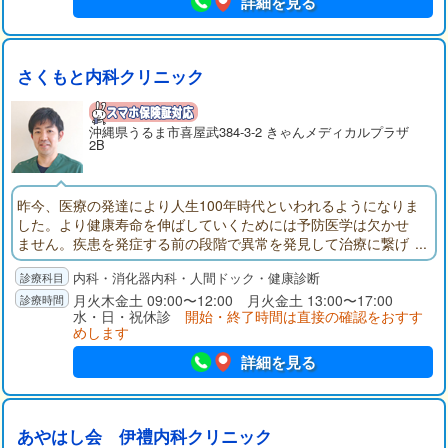
詳細を見る
さくもと内科クリニック
沖縄県
うるま市
喜屋武384-3-2 きゃんメディカルプラザ
2B
昨今、医療の発達により人生100年時代といわれるようになりま
した。より健康寿命を伸ばしていくためには予防医学は欠かせ
ません。疾患を発症する前の段階で異常を発見して治療に繋げ
ていくこと、科学的に根拠のある治療を早い段階からコツコツ
内科・消化器内科・人間ドック・健康診断
と続けていくことが重要です。内科全般をみることはもちろん
のこと、内視鏡検査による早期発見やポリープ切除、健診にも
月火木金土 09:00〜12:00 月火金土 13:00〜17:00
水・日・祝休診
開始・終了時間は直接の確認をおすす
力を入れていきたいと考えております。よろしくお願いしま
めします
す。
詳細を見る
あやはし会 伊禮内科クリニック