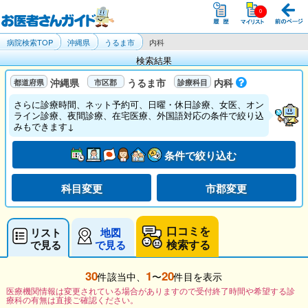
病院検索TOP
沖縄県
うるま市
内科
検索結果
沖縄県
うるま市
内科
さらに診療時間、ネット予約可、日曜・休日診療、女医、オン
ライン診療、夜間診療、在宅医療、外国語対応の条件で絞り込
みもできます↓
条件で絞り込む
科目変更
市郡変更
口コミを
リスト
地図
検索する
で見る
で見る
30
1
20
件該当中、
〜
件目を表示
医療機関情報は変更されている場合がありますので受付終了時間や希望する診
療科の有無は直接ご確認ください。