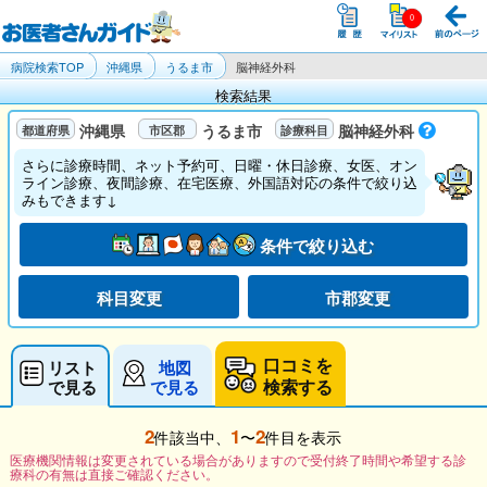
病院検索TOP
沖縄県
うるま市
脳神経外科
検索結果
沖縄県
うるま市
脳神経外科
さらに診療時間、ネット予約可、日曜・休日診療、女医、オン
ライン診療、夜間診療、在宅医療、外国語対応の条件で絞り込
みもできます↓
条件で絞り込む
科目変更
市郡変更
口コミを
リスト
地図
検索する
で見る
で見る
2
1
2
件該当中、
〜
件目を表示
医療機関情報は変更されている場合がありますので受付終了時間や希望する診
療科の有無は直接ご確認ください。