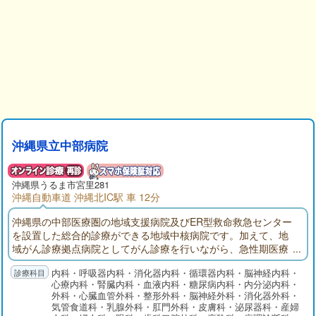
沖縄県立中部病院
沖縄県
うるま市
宮里281
沖縄自動車道 沖縄北IC駅 車 12分
沖縄県の中部医療圏の地域支援病院及びER型救命救急センター
を設置した総合的診療ができる地域中核病院です。加えて、地
域がん診療拠点病院としてがん診療を行いながら、急性期医療
を主体とした日常診療を行っております。
内科・呼吸器内科・消化器内科・循環器内科・脳神経内科・
心療内科・腎臓内科・血液内科・糖尿病内科・内分泌内科・
外科・心臓血管外科・整形外科・脳神経外科・消化器外科・
気管食道科・乳腺外科・肛門外科・皮膚科・泌尿器科・産婦