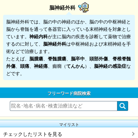
脳神経外科
脳神経外科
では、脳の中の神経のほか、脳の中の中枢神経と
脳から脊髄を通って各器官に入っている末梢神経を対象とし
ています。
神経内科
が主に脳内の疾患を診断して薬物で治療
するのに対して、
脳神経外科
は中枢神経および末梢神経を手
術などで治療します。
たとえば、
脳腫瘍
、
脊髄腫瘍
、
脳卒中
、
頭部外傷
、
脊椎脊髄
外傷
、
頭痛
、
神経痛
、癲癇（
てんかん
）、
脳神経の感染症
な
どです。
フリーワード病院検索
マイリスト
チェックしたリストを見る