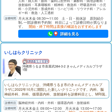
人科・婦人科・眼科・歯科口腔外科・麻酔科・病理診断科・
放射線科・耳鼻咽喉科・精神科・救急科・呼吸器外科・小児
科・小児外科・形成外科・リハビリ科・リウマチ科・アレル
ギー科・救急・人工透析
月火水木金 08:30〜11:00 土・日・祝休診 原則紹介
制､一部診療科予約制 科目によって診療日時が異なりま
す。
開始・終了時間は直接の確認をおすすめします
詳細を見る
いしはらクリニック
沖縄県
うるま市
喜屋武384-3-2 きゃんメディカルプラザ
1階
いしはらクリニックは、沖縄県うるま市のきゃんメディカルプ
ラザに2022年10月に開院した新しいクリニックです。内科、脳
神経外科、外科、循環器内科、放射線科を診療科目とし、MRI装
置による脳ドック、片側顔面けいれんに対するボツリヌス治
脳神経外科・内科・外科・循環器内科・放射線科
療、ABI検査の受診も可能です。
月火水木金土 09:00〜12:00 月火水金 13:00〜17:00