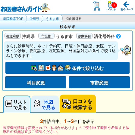
病院検索TOP
沖縄県
うるま市
消化器外科
検索結果
沖縄県
うるま市
消化器外科
さらに診療時間、ネット予約可、日曜・休日診療、女医、オン
ライン診療、夜間診療、在宅医療、外国語対応の条件で絞り込
みもできます↓
条件で絞り込む
科目変更
市郡変更
口コミを
リスト
地図
検索する
で見る
で見る
2
1
2
件該当中、
〜
件目を表示
医療機関情報は変更されている場合がありますので受付終了時間や希望する診
療科の有無は直接ご確認ください。