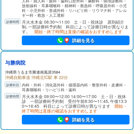
人科・婦人科・眼科・歯科口腔外科・麻酔科・病理診断科・
放射線科・耳鼻咽喉科・精神科・救急科・呼吸器外科・小児
科・小児外科・形成外科・リハビリ科・リウマチ科・アレル
ギー科・救急・人工透析
月火水木金 08:30〜11:00 土・日・祝休診 原則紹介
制､一部診療科予約制 科目によって診療日時が異なりま
す。
開始・終了時間は直接の確認をおすすめします
詳細を見る
与勝病院
沖縄県
うるま市
勝連南風原3584
沖縄自動車道 沖縄北IC駅 車 22分
内科・外科・消化器外科・循環器内科・整形外科・皮膚科・
耳鼻咽喉科・リハビリ科・歯科
月火水木金 09:00〜12:00 14:00〜17:00 土・日・祝休
診 一部診療科予約制 受付午前8:30〜11:45､午後13:3
0〜16:45 科目によって診療日時が異なります
開始・
終了時間は直接の確認をおすすめします
詳細を見る