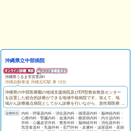
沖縄県立中部病院
沖縄県
うるま市
宮里281
沖縄自動車道 沖縄北IC駅 車 12分
沖縄県の中部医療圏の地域支援病院及びER型救命救急センター
を設置した総合的診療ができる地域中核病院です。加えて、地
域がん診療拠点病院としてがん診療を行いながら、急性期医療
を主体とした日常診療を行っております。
内科・呼吸器内科・消化器内科・循環器内科・脳神経内科・
心療内科・腎臓内科・血液内科・糖尿病内科・内分泌内科・
外科・心臓血管外科・整形外科・脳神経外科・消化器外科・
気管食道科・乳腺外科・肛門外科・皮膚科・泌尿器科・産婦