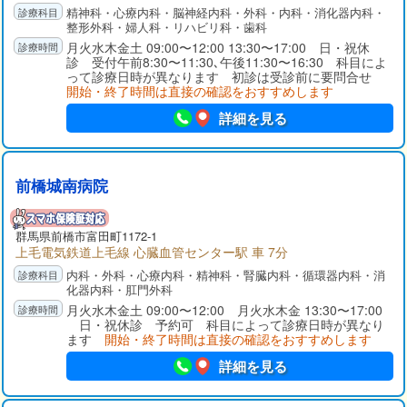
精神科・心療内科・脳神経内科・外科・内科・消化器内科・
チーム医療で、急性期から慢性期、さらには在宅看護までバッ
整形外科・婦人科・リハビリ科・歯科
クアップ致します。精神科医以外に内科、外科、整形（リハビ
月火水木金土 09:00〜12:00 13:30〜17:00 日・祝休
リテーション）医が連携して対応しています。うつ病治療や認
診 受付午前8:30〜11:30､午後11:30〜16:30 科目によ
知症治療もご相談ください。
って診療日時が異なります 初診は受診前に要問合せ
開始・終了時間は直接の確認をおすすめします
詳細を見る
前橋城南病院
群馬県前橋市富田町1172-1
上毛電気鉄道上毛線 心臓血管センター駅 車 7分
内科・外科・心療内科・精神科・腎臓内科・循環器内科・消
化器内科・肛門外科
月火水木金土 09:00〜12:00 月火水木金 13:30〜17:00
日・祝休診 予約可 科目によって診療日時が異なり
ます
開始・終了時間は直接の確認をおすすめします
詳細を見る