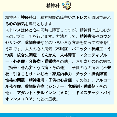
精神科
精神科
・
神経科
は、精神機能の障害や
ストレス
が原因で表れ
る
心の病気
を専門とします。
ストレス
は
体と心
を同時に障害しますが、精神科は主に心か
らのアプローチを行います。方法として、
精神療法
や
カウン
セリング
、
薬物療法
などのいろいろな方法を使って治療を行
う科です。大人の心の病気（
不眠症
・
パニック
・
神経症
・
う
つ病
・
統合失調症
・
てんかん
・
人格障害
・
マタニティブル
ー
・
心身症
・
分裂病
・
躁鬱病
その他）、お年寄りの心の病気
（
痴呆
・
せん妄
・
うつ病
・その他）、子供の心の病気（
不登
校
・
引きこもり
・
いじめ
・
家庭内暴力
・
チック
・
摂食障害
・
性格の問題
・
精神遅滞
・
子供の心身症
・その他）、
アルコー
ル依存症
、
薬物依存症
（
シンナー
・
覚醒剤
・
睡眠剤
・その
他）、
アダルト・チルドレン
（
ＡＣ
）、
ドメステック・バイ
オレンス
（
ＤＶ
）などの症状。