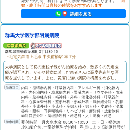
紹介･予約制 科目によって診療日時が異なります。
開
始・終了時間は直接の確認をおすすめします
詳細を見る
群馬大学医学部附属病院
群馬県前橋市昭和町3丁目39-15
上毛電気鉄道上毛線 中央前橋駅 車 7分
大学病院として初の重粒子線がん治療を始め、数多くの先進医
療が認可され、がんや難病に苦しむ患者さんに高度先進的な医
療を提供しています。また、災害に強い病院の構築をめざし、
県より災害拠点病院に指定されました。受診される患者さんや
内科・循環器内科・呼吸器内科・アレルギー科・消化器内
ご家族の方へ良質かつ快適な療養環境を提供できるよう、職員
科・内分泌内科・糖尿病内科・腎臓内科・リウマチ科・血液
教育の充実と施設・設備の整備に鋭意努めております。
内科・脳神経内科・精神科・外科・消化器外科・呼吸器外
科・心臓血管外科・整形外科・形成外科・脳神経外科・乳腺
外科・小児外科・小児科・産婦人科・婦人科・皮膚科・泌尿
器科・眼科・耳鼻咽喉科・リハビリ科・麻酔科・放射線科・
歯科口腔外科・病理診断科・救急科・人工透析・救急
受付時間 月火水木金 08:30〜10:30 土・日・祝休診
原則紹介制､一部診療科予約制 科目によって診療日時が