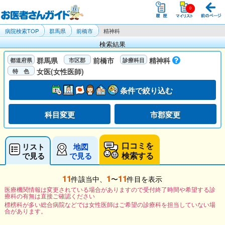
病院検索TOP
群馬県
前橋市
精神科
検索結果
群馬県
前橋市
精神科
女医(女性医師)
条件で絞り込む
科目変更
市郡変更
口コミを
リスト
地図
検索する
で見る
で見る
11
1
11
件該当中、
〜
件目を表示
医療機関情報は変更されている場合がありますので受付終了時間や希望する診
療科の有無は直接ご確認ください
標榜科が多い総合病院などでは女性医師はご希望の診療科を担当していない場
合があります。