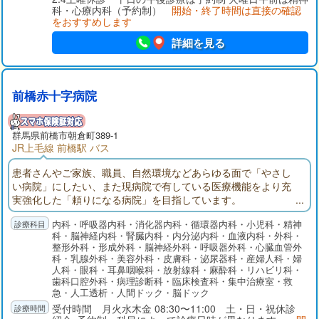
科・心療内科（予約制）
開始・終了時間は直接の確認
をおすすめします
詳細を見る
前橋赤十字病院
群馬県前橋市朝倉町389-1
JR上毛線 前橋駅 バス
患者さんやご家族、職員、自然環境などあらゆる面で「やさし
い病院」にしたい、また現病院で有している医療機能をより充
実強化した「頼りになる病院」を目指しています。
内科・呼吸器内科・消化器内科・循環器内科・小児科・精神
科・脳神経内科・腎臓内科・内分泌内科・血液内科・外科・
整形外科・形成外科・脳神経外科・呼吸器外科・心臓血管外
科・乳腺外科・美容外科・皮膚科・泌尿器科・産婦人科・婦
人科・眼科・耳鼻咽喉科・放射線科・麻酔科・リハビリ科・
歯科口腔外科・病理診断科・臨床検査科・集中治療室・救
急・人工透析・人間ドック・脳ドック
受付時間 月火水木金 08:30〜11:00 土・日・祝休診