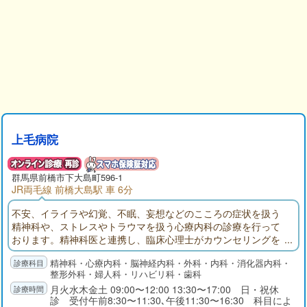
上毛病院
群馬県前橋市下大島町596-1
JR両毛線 前橋大島駅 車 6分
不安、イライラや幻覚、不眠、妄想などのこころの症状を扱う
精神科や、ストレスやトラウマを扱う心療内科の診療を行って
おります。精神科医と連携し、臨床心理士がカウンセリングを
行い、心理学面からアドバイスを行います。多職種共同による
精神科・心療内科・脳神経内科・外科・内科・消化器内科・
チーム医療で、急性期から慢性期、さらには在宅看護までバッ
整形外科・婦人科・リハビリ科・歯科
クアップ致します。精神科医以外に内科、外科、整形（リハビ
月火水木金土 09:00〜12:00 13:30〜17:00 日・祝休
リテーション）医が連携して対応しています。うつ病治療や認
診 受付午前8:30〜11:30､午後11:30〜16:30 科目によ
知症治療もご相談ください。