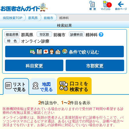
病院検索TOP
群馬県
前橋市
精神科
検索結果
群馬県
前橋市
精神科
オンライン診療
条件で絞り込む
科目変更
市郡変更
口コミを
リスト
地図
検索する
で見る
で見る
2
1
2
件該当中、
〜
件目を表示
医療機関情報は変更されている場合がありますので受付終了時間や希望する診
療科の有無は直接ご確認ください
オンライン診療とは、医師が患者さんと直接対面せずに診療を行うことで、パ
ソコンやスマホによるビデオ通話、あるいは電話での問診から、診断〜処方〜
決済までを行います。お探しの診療科に対応していない場合があります。