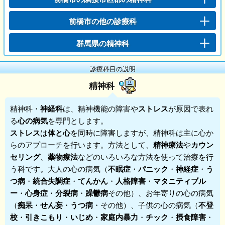
前橋市の他の診療科
群馬県の精神科
診療科目の説明
精神科
精神科
・
神経科
は、精神機能の障害や
ストレス
が原因で表れ
る
心の病気
を専門とします。
ストレス
は
体と心
を同時に障害しますが、精神科は主に心か
らのアプローチを行います。方法として、
精神療法
や
カウン
セリング
、
薬物療法
などのいろいろな方法を使って治療を行
う科です。大人の心の病気（
不眠症
・
パニック
・
神経症
・
う
つ病
・
統合失調症
・
てんかん
・
人格障害
・
マタニティブル
ー
・
心身症
・
分裂病
・
躁鬱病
その他）、お年寄りの心の病気
（
痴呆
・
せん妄
・
うつ病
・その他）、子供の心の病気（
不登
校
・
引きこもり
・
いじめ
・
家庭内暴力
・
チック
・
摂食障害
・