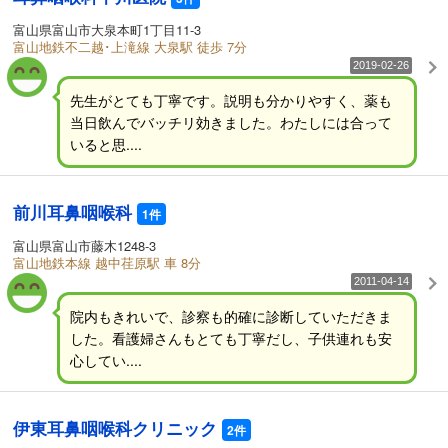
富山県富山市大泉本町1丁目11-3
富山地鉄不二越･上滝線 大泉駅 徒歩 7分
2019-02-26
先生がとても丁寧です。説明も分かりやすく、薬も
当日飲んでバッチリ効きました。わたしには合って
いると思....
前川耳鼻咽喉科
1件
富山県富山市藤木1248-3
富山地鉄本線 越中荏原駅 車 8分
2011-04-14
院内もきれいで、診察も的確に診断していただきま
した。看護婦さんもとても丁寧だし、子供連れも安
心してい....
伊東耳鼻咽喉科クリニック
2件