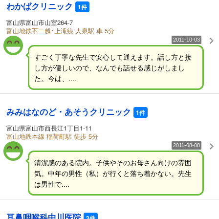
わかばクリニック
1件
富山県富山市山室264-7
富山地鉄不二越･上滝線 大泉駅 車 5分
2011-10-03
すごく丁寧な先生で安心して通えます。話し方と接
し方が優しいので、なんでも話せる感じがしまし
た。今は、....
みみはなのど・あそうクリニック
1件
富山県富山市西長江1丁目1-11
富山地鉄本線 稲荷町駅 徒歩 5分
2011-08-08
清潔感のある院内。子供やそのお母さん向けの雰囲
気。中年の男性（私）が行くと落ち着かない。先生
は男性で....
耳鼻咽喉科中川医院
3件