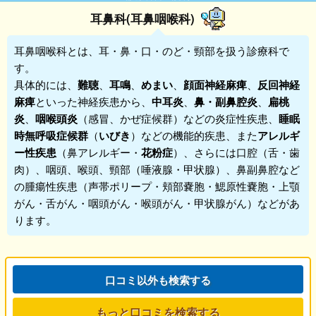
耳鼻科(耳鼻咽喉科)
耳鼻咽喉科
とは、耳・鼻・口・のど・頸部を扱う診療科で
す。
具体的には、
難聴
、
耳鳴
、
めまい
、
顔面神経麻痺
、
反回神経
麻痺
といった神経疾患から、
中耳炎
、
鼻・副鼻腔炎
、
扁桃
炎
、
咽喉頭炎
（感冒、かぜ症候群）などの炎症性疾患、
睡眠
時無呼吸症候群
（
いびき
）などの機能的疾患、また
アレルギ
ー性疾患
（鼻アレルギー・
花粉症
）、さらには口腔（舌・歯
肉）、咽頭、喉頭、頸部（唾液腺・甲状腺）、鼻副鼻腔など
の腫瘍性疾患（声帯ポリープ・頬部嚢胞・鰓原性嚢胞・上顎
がん・舌がん・咽頭がん・喉頭がん・甲状腺がん）などがあ
ります。
口コミ以外も検索する
もっと口コミを検索する