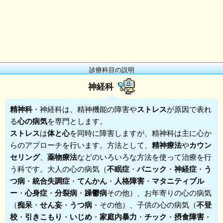
診療科目の説明
神経科
精神科
・
神経科
は、精神機能の障害や
ストレス
が原因で表れ
る
心の病気
を専門とします。
ストレス
は
体と心
を同時に障害しますが、精神科は主に心か
らのアプローチを行います。方法として、
精神療法
や
カウン
セリング
、
薬物療法
などのいろいろな方法を使って治療を行
う科です。大人の心の病気（
不眠症
・
パニック
・
神経症
・
う
つ病
・
統合失調症
・
てんかん
・
人格障害
・
マタニティブル
ー
・
心身症
・
分裂病
・
躁鬱病
その他）、お年寄りの心の病気
（
痴呆
・
せん妄
・
うつ病
・その他）、子供の心の病気（
不登
校
・
引きこもり
・
いじめ
・
家庭内暴力
・
チック
・
摂食障害
・