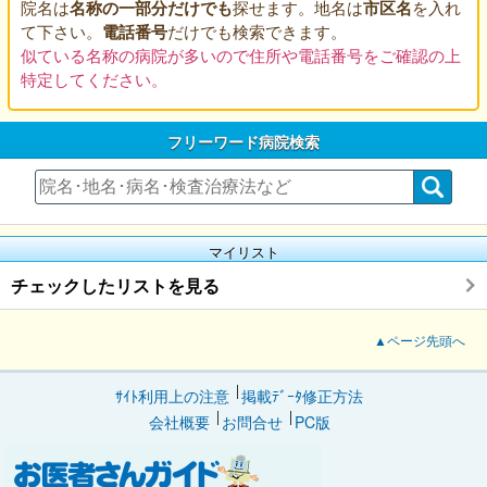
院名は
名称の一部分だけでも
探せます。地名は
市区名
を入れ
て下さい。
電話番号
だけでも検索できます。
似ている名称の病院が多いので住所や電話番号をご確認の上
特定してください。
フリーワード病院検索
マイリスト
チェックしたリストを見る
▲ページ先頭へ
ｻｲﾄ利用上の注意
掲載ﾃﾞｰﾀ修正方法
会社概要
お問合せ
PC版