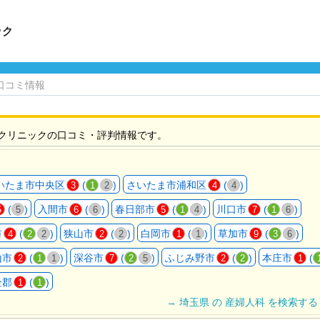
ック
口コミ情報
クリニックの口コミ・評判情報です。
いたま市中央区
(
)
さいたま市浦和区
(
)
3
1
2
4
4
(
)
入間市
(
)
春日部市
(
)
川口市
(
)
5
5
6
6
5
1
4
7
1
6
市
(
)
狭山市
(
)
白岡市
(
)
草加市
(
)
4
2
2
2
2
1
1
9
3
6
山市
(
)
深谷市
(
)
ふじみ野市
(
)
本庄市
(
2
1
1
7
2
5
2
2
1
企郡
(
)
1
1
→ 埼玉県 の 産婦人科 を検索する