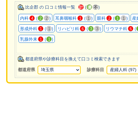
比企郡 の 口コミ情報一覧
(
)
計
優
不
内科
(
)
耳鼻咽喉科
(
)
眼科
(
)
産
4
2
2
1
1
2
1
1
形成外科
(
)
リハビリ科
(
)
リウマチ科
(
1
1
6
3
3
6
乳腺外来
(
)
1
1
都道府県や診療科目を換えて口コミ検索できます
都道府県
診療科目