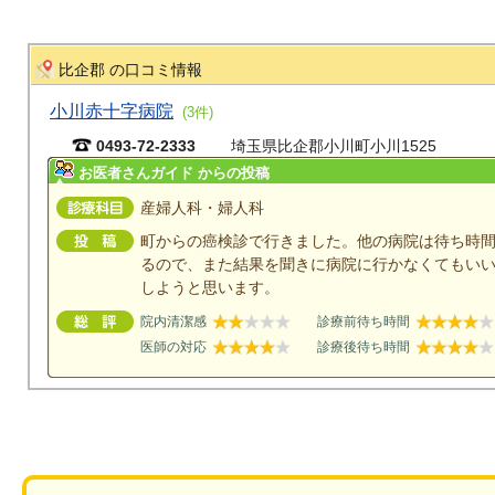
比企郡 の口コミ情報
小川赤十字病院
(3件)
0493-72-2333
埼玉県比企郡小川町小川1525
お医者さんガイド からの投稿
産婦人科・婦人科
町からの癌検診で行きました。他の病院は待ち時
るので、また結果を聞きに病院に行かなくてもい
しようと思います。
院内清潔感
診療前待ち時間
医師の対応
診療後待ち時間