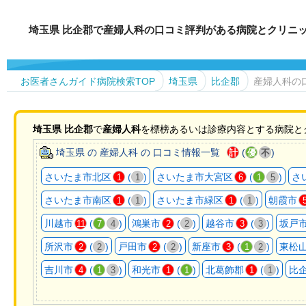
埼玉県 比企郡で産婦人科の口コミ評判がある病院とクリニ
お医者さんガイド病院検索TOP
埼玉県
比企郡
産婦人科の
埼玉県
比企郡
で
産婦人科
を標榜あるいは診療内容とする病院と
埼玉県 の 産婦人科 の 口コミ情報一覧
(
)
計
優
不
さいたま市北区
(
)
さいたま市大宮区
(
)
さ
1
1
6
1
5
さいたま市南区
(
)
さいたま市緑区
(
)
朝霞市
1
1
1
1
川越市
(
)
鴻巣市
(
)
越谷市
(
)
坂戸
11
7
4
2
2
3
3
所沢市
(
)
戸田市
(
)
新座市
(
)
東松
2
2
2
2
3
1
2
吉川市
(
)
和光市
(
)
北葛飾郡
(
)
比
4
1
3
1
1
1
1