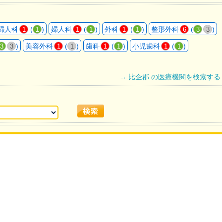
婦人科
(
)
婦人科
(
)
外科
(
)
整形外科
(
)
1
1
1
1
1
1
6
3
3
)
美容外科
(
)
歯科
(
)
小児歯科
(
)
3
3
1
1
1
1
1
1
→ 比企郡 の医療機関を検索する