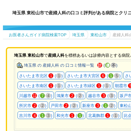
埼玉県 東松山市で産婦人科の口コミ評判がある病院とクリ
お医者さんガイド病院検索TOP
埼玉県
東松山市
産婦人科
埼玉県
東松山市
で
産婦人科
を標榜あるいは診療内容とする病院
埼玉県 の 産婦人科 の 口コミ情報一覧
(
)
計
優
不
さいたま市北区
(
)
さいたま市大宮区
(
)
さ
1
1
6
1
5
さいたま市南区
(
)
さいたま市緑区
(
)
朝霞市
1
1
1
1
川越市
(
)
鴻巣市
(
)
越谷市
(
)
坂戸
11
7
4
2
2
3
3
所沢市
(
)
戸田市
(
)
新座市
(
)
東松
2
2
2
2
3
1
2
吉川市
(
)
和光市
(
)
北葛飾郡
(
)
比
4
1
3
1
1
1
1