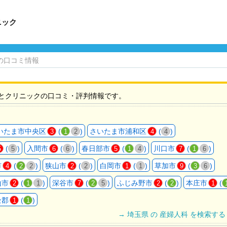
ニック
の口コミ情報
とクリニックの口コミ・評判情報です。
いたま市中央区
(
)
さいたま市浦和区
(
)
3
1
2
4
4
(
)
入間市
(
)
春日部市
(
)
川口市
(
)
5
5
6
6
5
1
4
7
1
6
市
(
)
狭山市
(
)
白岡市
(
)
草加市
(
)
4
2
2
2
2
1
1
9
3
6
山市
(
)
深谷市
(
)
ふじみ野市
(
)
本庄市
(
2
1
1
7
2
5
2
2
1
企郡
(
)
1
1
→ 埼玉県 の 産婦人科 を検索する