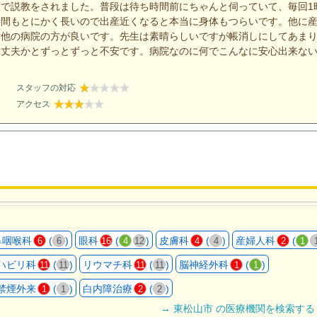
で説教をされました。普段は待ち時間前にちゃんと伺っていて、毎回1
時間もとにかく長いので出産近くなると本当に身体もつらいです。他に
対他の病院の方が良いです。先生は素晴らしいですが帳消しにしてあま
大丈夫かとずっとずっと不安です。病院なのに何でこんなに安心出来な
スタッフの対応
アクセス
鼻咽喉科
(
)
眼科
(
)
皮膚科
(
)
産婦人科
(
6
6
16
4
12
4
4
2
1
ハビリ科
(
)
リウマチ科
(
)
脳神経外科
(
)
11
11
11
11
1
1
禁煙外来
(
)
白内障治療
(
)
1
1
2
2
→ 東松山市 の医療機関を検索する