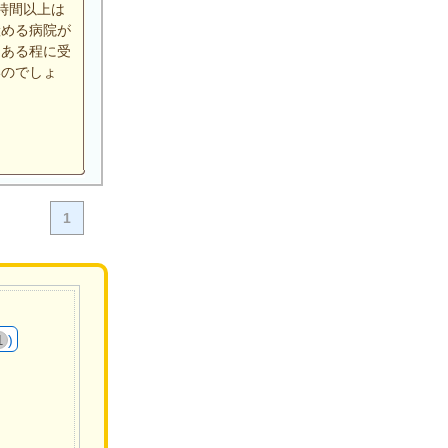
時間以上は
産める病院が
りある程に受
いのでしょ
1
)
1