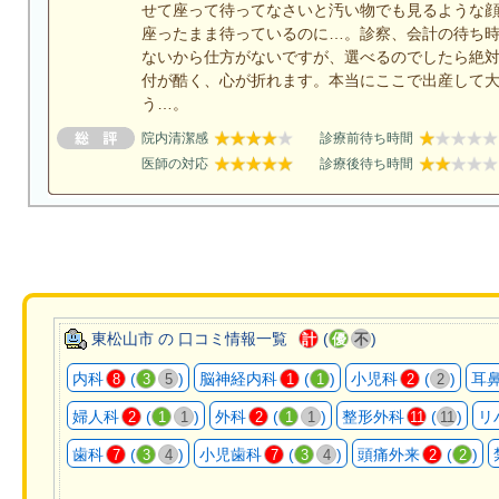
せて座って待ってなさいと汚い物でも見るような顔
座ったまま待っているのに…。診察、会計の待ち
ないから仕方がないですが、選べるのでしたら絶
付が酷く、心が折れます。本当にここで出産して
う…。
院内清潔感
診療前待ち時間
医師の対応
診療後待ち時間
東松山市 の 口コミ情報一覧
(
)
計
優
不
内科
(
)
脳神経内科
(
)
小児科
(
)
耳
8
3
5
1
1
2
2
婦人科
(
)
外科
(
)
整形外科
(
)
リ
2
1
1
2
1
1
11
11
歯科
(
)
小児歯科
(
)
頭痛外来
(
)
7
3
4
7
3
4
2
2