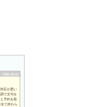
2021-05-13
に対応が悪い
口調で文句を
もと予約を取
等全て終わら