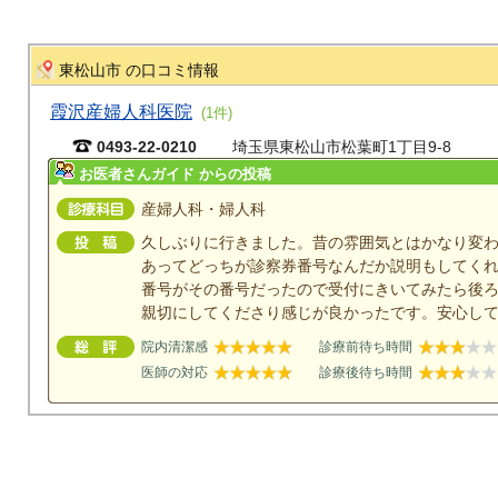
東松山市 の口コミ情報
霞沢産婦人科医院
(1件)
0493-22-0210
埼玉県東松山市松葉町1丁目9-8
お医者さんガイド からの投稿
産婦人科・婦人科
久しぶりに行きました。昔の雰囲気とはかなり変
あってどっちが診察券番号なんだか説明もしてく
番号がその番号だったので受付にきいてみたら後
親切にしてくださり感じが良かったです。安心し
院内清潔感
診療前待ち時間
医師の対応
診療後待ち時間