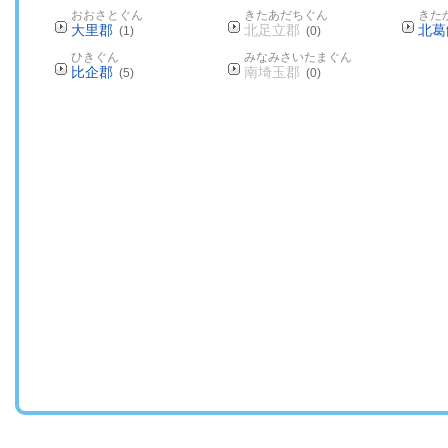
おおさとぐん
きたあだちぐん
きた
大里郡
北足立郡
北葛
(1)
(0)
ひきぐん
みなみさいたまぐん
比企郡
南埼玉郡
(5)
(0)