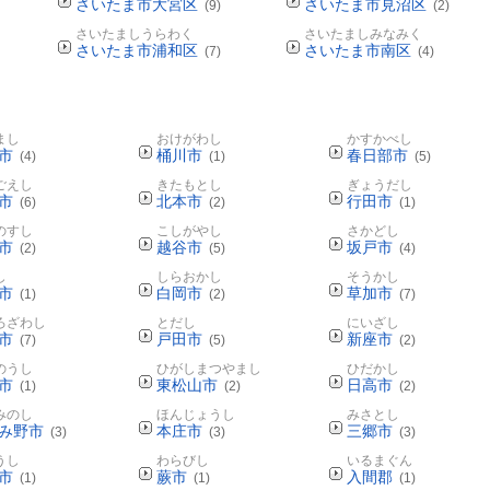
さいたま市大宮区
さいたま市見沼区
(9)
(2)
さいたましうらわく
さいたましみなみく
さいたま市浦和区
さいたま市南区
(7)
(4)
まし
おけがわし
かすかべし
市
桶川市
春日部市
(4)
(1)
(5)
ごえし
きたもとし
ぎょうだし
市
北本市
行田市
(6)
(2)
(1)
のすし
こしがやし
さかどし
市
越谷市
坂戸市
(2)
(5)
(4)
し
しらおかし
そうかし
市
白岡市
草加市
(1)
(2)
(7)
ろざわし
とだし
にいざし
市
戸田市
新座市
(7)
(5)
(2)
のうし
ひがしまつやまし
ひだかし
市
東松山市
日高市
(1)
(2)
(2)
みのし
ほんじょうし
みさとし
み野市
本庄市
三郷市
(3)
(3)
(3)
うし
わらびし
いるまぐん
市
蕨市
入間郡
(1)
(1)
(1)