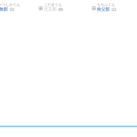
かつしかぐん
こだまぐん
ちちぶぐん
飾郡
児玉郡
秩父郡
(1)
(0)
(1)