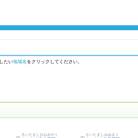
したい
地域名
をクリックしてください。
さいたましおおみやく
さいたましみぬまく