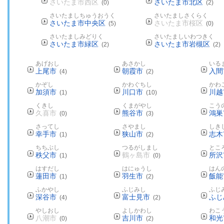
さいたま市西区
さいたま市北区
(0)
(2)
さいたましちゅうおうく
さいたましさくらく
さいたま市中央区
さいたま市桜区
(5)
(0)
さいたましみどりく
さいたましいわつきく
さいたま市緑区
さいたま市岩槻区
(2)
(2)
あげおし
あさかし
いる
上尾市
朝霞市
入間
(4)
(2)
かぞし
かわぐちし
かわ
加須市
川口市
川越
(1)
(10)
くきし
くまがやし
こう
久喜市
熊谷市
鴻巣
(0)
(3)
さってし
さやまし
しき
幸手市
狭山市
志木
(1)
(2)
ちちぶし
つるがしまし
とこ
秩父市
鶴ヶ島市
所沢
(1)
(0)
はすだし
はにゅうし
はん
蓮田市
羽生市
飯能
(1)
(2)
ふかやし
ふじみし
ふじ
深谷市
富士見市
ふじ
(4)
(2)
やしおし
よしかわし
わこ
八潮市
吉川市
和光
(0)
(2)