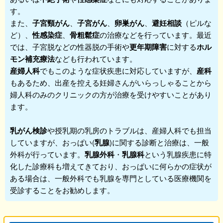
す。
また、
子宮頸がん
、
子宮がん
、
卵巣がん
、
避妊相談
（ピルな
ど）、
性感染症
、
骨粗鬆症
の治療などを行っています。最近
では、子宮脱などの性器脱の手術や
更年期障害
に対する
ホル
モン補充療法
なども行われています。
産婦人科
でもこのような症状疾患に対応していますが、
産科
もあるため、出産を控える妊婦さんがいらっしゃることから
婦人科
のみのクリニックの方が治療を受けやすいことがあり
ます。
乳がん検診
や授乳期の乳房のトラブルは、産婦人科でも担当
していますが、おっぱい(
乳腺
)に関する診断と治療は、一般
外科が行っています。
乳腺外科
・
乳腺科
という乳腺疾患に特
化した診療科も増えてきており、おっぱいに何らかの症状が
ある場合は、一般外科でも乳腺を専門としている医療機関を
受診することをお勧めします。