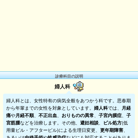
診療科目の説明
婦人科
婦人科
とは、女性特有の病気全般をあつかう科です。思春期
から年輩までの女性を対象としています。
婦人科
では、
月経
痛
や
月経不順
、
不正出血
、
おりものの異常
、
子宮内膜症
、
子
宮筋腫
などを治療します。その他、
避妊相談
、
ピル処方
(低
用量ピル・アフターピル)による生理日変更、
更年期障害
、
あるいは
中絶手術
や
性感染症
などにも対応することがありま