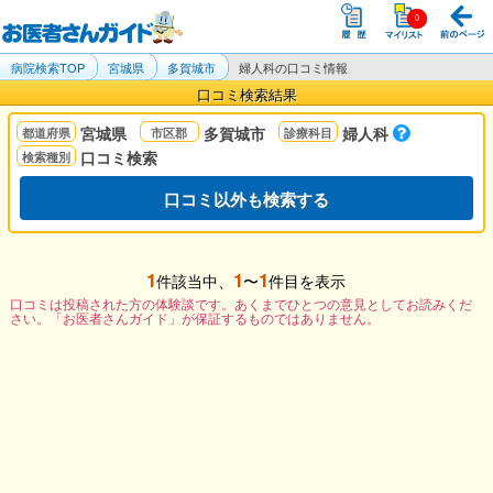
病院検索TOP
宮城県
多賀城市
婦人科の口コミ情報
口コミ検索結果
宮城県
多賀城市
婦人科
口コミ検索
口コミ以外も検索する
1
1
1
件該当中、
〜
件目を表示
口コミは投稿された方の体験談です。あくまでひとつの意見としてお読みくだ
さい。「お医者さんガイド」が保証するものではありません。