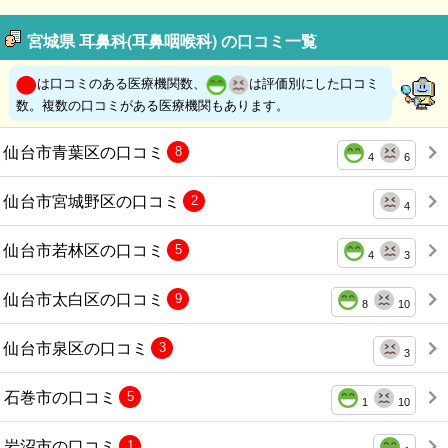
宮城県 耳鼻科(耳鼻咽喉科) の口コミ一覧
は口コミのある医療機関数、
は評価別にした口コミ
数。複数の口コミがある医療機関もあります。
仙台市青葉区の口コミ
8
4
6
仙台市宮城野区の口コミ
2
4
仙台市若林区の口コミ
5
4
3
仙台市太白区の口コミ
9
8
10
仙台市泉区の口コミ
3
3
石巻市の口コミ
5
1
10
岩沼市の口コミ
1