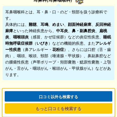
耳鼻咽喉科
とは、耳・鼻・口・のど・頸部を扱う診療科で
す。
具体的には、
難聴
、
耳鳴
、
めまい
、
顔面神経麻痺
、
反回神経
麻痺
といった神経疾患から、
中耳炎
、
鼻・副鼻腔炎
、
扁桃
炎
、
咽喉頭炎
（感冒、かぜ症候群）などの炎症性疾患、
睡眠
時無呼吸症候群
（
いびき
）などの機能的疾患、また
アレルギ
ー性疾患
（鼻アレルギー・
花粉症
）、さらには口腔（舌・歯
肉）、咽頭、喉頭、頸部（唾液腺・甲状腺）、鼻副鼻腔など
の腫瘍性疾患（声帯ポリープ・頬部嚢胞・鰓原性嚢胞・上顎
がん・舌がん・咽頭がん・喉頭がん・甲状腺がん）などがあ
ります。
口コミ以外も検索する
もっと口コミを検索する