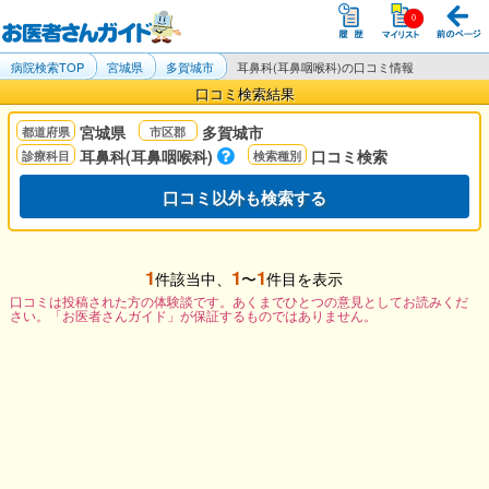
病院検索TOP
宮城県
多賀城市
耳鼻科(耳鼻咽喉科)の口コミ情報
口コミ検索結果
宮城県
多賀城市
耳鼻科(耳鼻咽喉科)
口コミ検索
口コミ以外も検索する
1
1
1
件該当中、
〜
件目を表示
口コミは投稿された方の体験談です。あくまでひとつの意見としてお読みくだ
さい。「お医者さんガイド」が保証するものではありません。