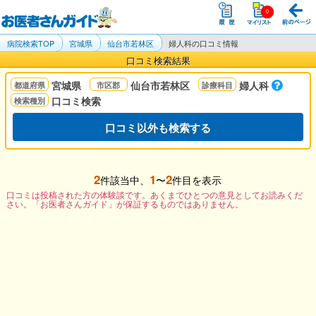
病院検索TOP
宮城県
仙台市若林区
婦人科の口コミ情報
口コミ検索結果
宮城県
仙台市若林区
婦人科
口コミ検索
口コミ以外も検索する
2
1
2
件該当中、
〜
件目を表示
口コミは投稿された方の体験談です。あくまでひとつの意見としてお読みくだ
さい。「お医者さんガイド」が保証するものではありません。