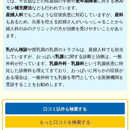
では、子宮脱などの性器脱の手術や
更年期障害
に対する
ホル
モン補充療法
なども行われています。
産婦人科
でもこのような症状疾患に対応していますが、
産科
もあるため、出産を控える妊婦さんがいらっしゃることから
婦人科
のみのクリニックの方が治療を受けやすいことがあり
ます。
乳がん検診
や授乳期の乳房のトラブルは、産婦人科でも担当
していますが、おっぱい(
乳腺
)に関する診断と治療は、一般
外科が行っています。
乳腺外科
・
乳腺科
という乳腺疾患に特
化した診療科も増えてきており、おっぱいに何らかの症状が
ある場合は、一般外科でも乳腺を専門としている医療機関を
受診することをお勧めします。
口コミ以外も検索する
もっと口コミを検索する