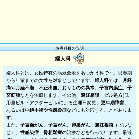
診療科目の説明
婦人科
婦人科
とは、女性特有の病気全般をあつかう科です。思春期
から年輩までの女性を対象としています。
婦人科
では、
月経
痛
や
月経不順
、
不正出血
、
おりものの異常
、
子宮内膜症
、
子
宮筋腫
などを治療します。その他、
避妊相談
、
ピル処方
(低
用量ピル・アフターピル)による生理日変更、
更年期障害
、
あるいは
中絶手術
や
性感染症
などにも対応することがありま
す。
また、
子宮頸がん
、
子宮がん
、
卵巣がん
、
避妊相談
（ピルな
ど）、
性感染症
、
骨粗鬆症
の治療などを行っています。最近