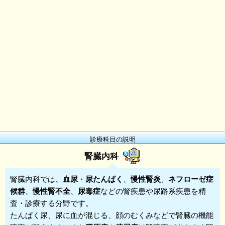
診療科目の説明
腎臓内科
腎臓内科
では、
血尿
・
尿たんぱく
、
慢性腎炎
、
ネフローゼ症
候群
、
慢性腎不全
、
尿毒症
などの腎疾患や尿路系疾患を精
査・診療する分野です。
たんぱく尿、尿に血が混じる、顔のむくみなどで腎臓の機能