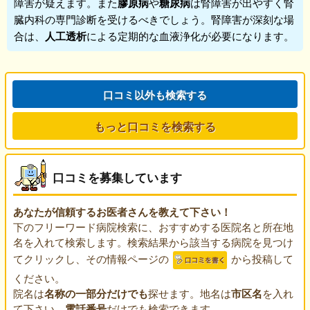
障害が疑えます。また
膠原病
や
糖尿病
は腎障害が出やすく
腎
臓内科
の専門診断を受けるべきでしょう。腎障害が深刻な場
合は、
人工透析
による定期的な血液浄化が必要になります。
口コミ以外も検索する
もっと口コミを検索する
口コミを募集しています
あなたが信頼するお医者さんを教えて下さい！
下のフリーワード病院検索に、おすすめする医院名と所在地
名を入れて検索します。検索結果から該当する病院を見つけ
てクリックし、その情報ページの
から投稿して
ください。
院名は
名称の一部分だけでも
探せます。地名は
市区名
を入れ
て下さい。
電話番号
だけでも検索できます。