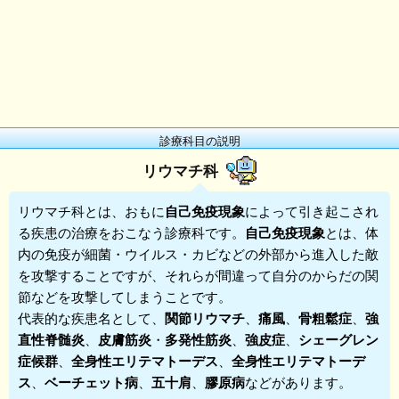
診療科目の説明
リウマチ科
リウマチ科
とは、おもに
自己免疫現象
によって引き起こされ
る疾患の治療をおこなう診療科です。
自己免疫現象
とは、体
内の免疫が細菌・ウイルス・カビなどの外部から進入した敵
を攻撃することですが、それらが間違って自分のからだの関
節などを攻撃してしまうことです。
代表的な疾患名として、
関節リウマチ
、
痛風
、
骨粗鬆症
、
強
直性脊髄炎
、
皮膚筋炎
・
多発性筋炎
、
強皮症
、
シェーグレン
症候群
、
全身性エリテマトーデス
、
全身性エリテマトーデ
ス
、
ベーチェット病
、
五十肩
、
膠原病
などがあります。