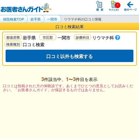
病院検索TOP
岩手県
一関市
リウマチ科の口コミ情報
口コミ検索結果
岩手県
一関市
リウマチ科
口コミ検索
口コミ以外も検索する
3
1
3
件該当中、
〜
件目を表示
口コミは投稿された方の体験談です。あくまでひとつの意見としてお読みくだ
さい。「お医者さんガイド」が保証するものではありません。