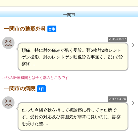
一関市
一関市の整形外科
2件
2015-08-27
頚痛、特に肘の痛みが酷く受診。頚5枚肘2枚レント
ゲン撮影。肘のレントゲン映像診る事無く、2分で診
察終....
上記の医療機関とは全く別のところです
一関市の病院
1件
2017-04-20
たった今紹介状を持って初診察に行ってきた所で
す。受付の対応及び雰囲気が非常に良いのに、診察
を受けた整....