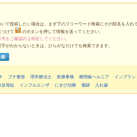
ついて投稿したい場合は、まず下のフリーワード検索にその院名を入れ
見つけて
のボタンを押して情報を送ってください。
番号をご確認の上特定してください。
漢字がわからないときは、ひらがなだけでも検索できます。
チ
プチ整形
理学療法士
医療事務
椎間板ヘルニア
インプラン
外反母趾
インフルエンザ
にきび治療
傷跡
入れ歯