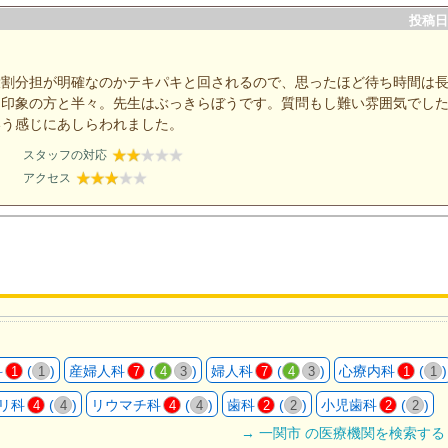
投稿日：
役割分担が明確なのかテキパキと回されるので、思ったほど待ち時間は
な印象の方と半々。先生はぶっきらぼうです。質問もし難い雰囲気でし
いう感じにあしらわれました。
スタッフの対応
アクセス
科
(
)
産婦人科
(
)
婦人科
(
)
心療内科
(
)
1
1
7
4
3
7
4
3
1
1
リ科
(
)
リウマチ科
(
)
歯科
(
)
小児歯科
(
)
4
4
4
4
2
2
2
2
→ 一関市 の医療機関を検索する