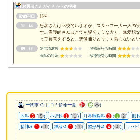
お医者さんガイド からの投稿
眼科
患者さんは比較的いますが、スタッフ一人一人の
す。看護師さんはとても親切そうな方と、無愛想
って質問をすると、想像通りとりつく島もないと
院内清潔感
診療前待ち時間
医師の対応
診療後待ち時間
一関市 の 口コミ情報一覧
(
)
計
優
不
内科
(
)
小児科
(
)
耳鼻咽喉科
(
)
眼
5
5
1
1
3
1
2
精神科
(
)
神経科
(
)
整形外科
(
)
リハビ
1
1
1
1
4
4