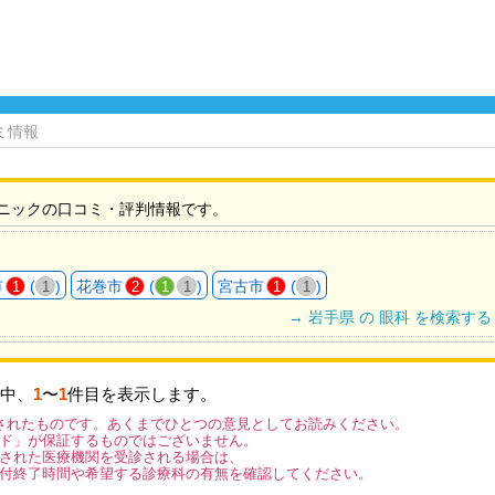
ミ情報
ニックの口コミ・評判情報です。
市
(
)
花巻市
(
)
宮古市
(
)
1
1
2
1
1
1
1
→ 岩手県 の 眼科 を検索する
中、
1
〜
1
件目を表示します。
されたものです。あくまでひとつの意見としてお読みください。
ド」が保証するものではございません。
された医療機関を受診される場合は、
付終了時間や希望する診療科の有無を確認してください。