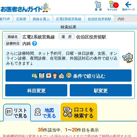
索TOP
広島県
路線を選ぶ
広電2系統宮島線
佐伯区役所前駅
内科
検索結果
広電2系統宮島線
佐伯区役所前駅
内科
さらに診療時間、ネット予約可、日曜・休日診療、女医、オン
ライン診療、夜間診療、在宅医療、外国語対応の条件で絞り込
みもできます↓
条件で絞り込む
科目変更
駅変更
口コミを
リスト
地図
検索する
で見る
で見る
35
1
20
件該当中、
〜
件目を表示
医療機関情報は変更されている場合がありますので受付終了時間や希望する診