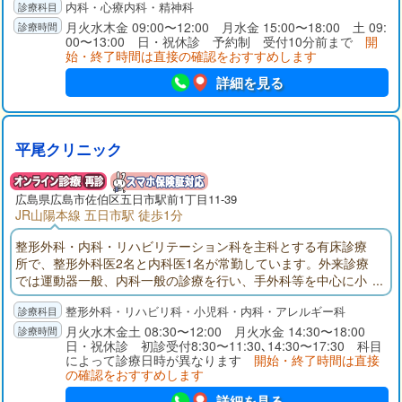
内科・心療内科・精神科
月火水木金 09:00〜12:00 月水金 15:00〜18:00 土 09:
00〜13:00 日・祝休診 予約制 受付10分前まで
開
始・終了時間は直接の確認をおすすめします
詳細を見る
平尾クリニック
広島県広島市佐伯区五日市駅前1丁目11-39
JR山陽本線 五日市駅 徒歩1分
整形外科・内科・リハビリテーション科を主科とする有床診療
所で、整形外科医2名と内科医1名が常勤しています。外来診療
では運動器一般、内科一般の診療を行い、手外科等を中心に小
手術も行います。骨折などの緊急時の入院対応、また早期退院
整形外科・リハビリ科・小児科・内科・アレルギー科
の患者様を受け入れ、自宅に帰るまでの集中的な入院リハビリ
を行います。内科一般の在宅医療にも力を入れております。通
月火水木金土 08:30〜12:00 月火水金 14:30〜18:00
日・祝休診 初診受付8:30〜11:30､14:30〜17:30 科目
所リハビリでは、要支援・要介護の方の健康寿命の延伸に努め
によって診療日時が異なります
開始・終了時間は直接
ます。
の確認をおすすめします
詳細を見る