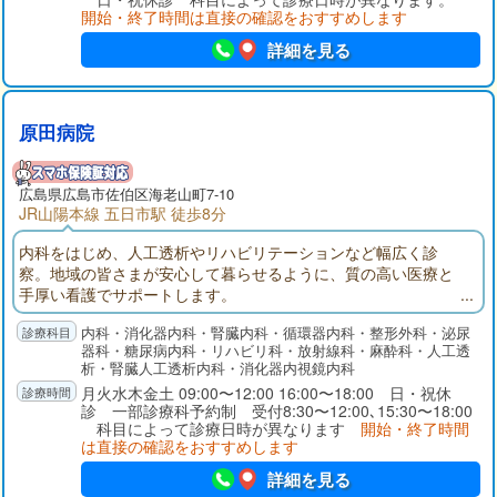
開始・終了時間は直接の確認をおすすめします
詳細を見る
原田病院
広島県広島市佐伯区海老山町7-10
JR山陽本線 五日市駅 徒歩8分
内科をはじめ、人工透析やリハビリテーションなど幅広く診
察。地域の皆さまが安心して暮らせるように、質の高い医療と
手厚い看護でサポートします。
内科・消化器内科・腎臓内科・循環器内科・整形外科・泌尿
器科・糖尿病内科・リハビリ科・放射線科・麻酔科・人工透
析・腎臓人工透析内科・消化器内視鏡内科
月火水木金土 09:00〜12:00 16:00〜18:00 日・祝休
診 一部診療科予約制 受付8:30〜12:00､15:30〜18:00
科目によって診療日時が異なります
開始・終了時間
は直接の確認をおすすめします
詳細を見る