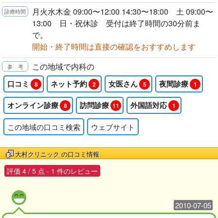
月火水木金 09:00〜12:00 14:30〜18:00 土 09:00〜
13:00 日・祝休診 受付は終了時間の30分前ま
で。
開始・終了時間は直接の確認をおすすめします
この地域で内科の
口コミ
ネット予約
女医さん
夜間診療
8
2
5
1
オンライン診療
訪問診療
外国語対応
8
11
1
この地域の口コミ検索
ウェブサイト
大村クリニック
の口コミ情報
評価
4
/
5
点 -
1
件のレビュー
2010-07-05