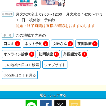
月火水木金土 09:00〜12:00 月火水金 14:30〜17:3
0 日・祝休診 予約制
開始・終了時間は直接の確認をおすすめします
この地域で内科の
口コミ
ネット予約
女医さん
夜間診療
8
2
5
1
オンライン診療
訪問診療
外国語対応
8
11
1
この地域の口コミ検索
ウェブサイト
Google口コミも見る
送る・シェアする