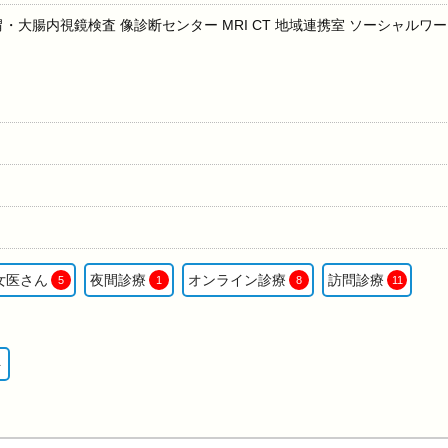
胃・大腸内視鏡検査 像診断センター MRI CT 地域連携室 ソーシャルワー
女医さん
夜間診療
オンライン診療
訪問診療
5
1
8
11
ト