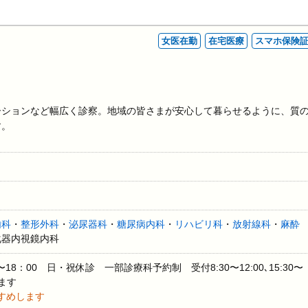
女医在勤
在宅医療
スマホ保険
ーションなど幅広く診察。地域の皆さまが安心して暮らせるように、質
す。
内科
・
整形外科
・
泌尿器科
・
糖尿病内科
・
リハビリ科
・
放射線科
・
麻酔
化器内視鏡内科
0〜18：00 日・祝休診 一部診療科予約制 受付8:30〜12:00､15:30〜
ます
すめします