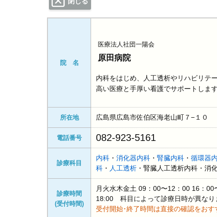
閉じる
医療法人社団一陽会
原田病院
院 名
内科をはじめ、人工透析やリハビリテ
高い医療と手厚い看護でサポートしま
広島県広島市佐伯区海老山町７−１０
所在地
082-923-5161
電話番号
内科
・
消化器内科
・
腎臓内科
・
循環器
診療科目
科
・
人工透析
・腎臓人工透析内科・消
月火水木金土 09：00〜12：00 16：0
診療時間
18:00 科目によって診療日時が異なり
(受付時間)
受付開始･終了時間は直接の確認をおす