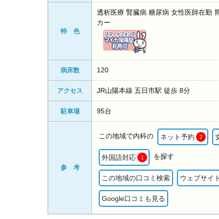
透析医療 腎臓病 糖尿病 女性医師在勤 
カー
特 色
120
病床数
JR山陽本線 五日市駅 徒歩 8分
アクセス
95台
駐車場
この地域で内科の
ネット予約
2
を探す
外国語対応
1
参 考
この地域の口コミ検索
ウェブサイ
Google口コミも見る