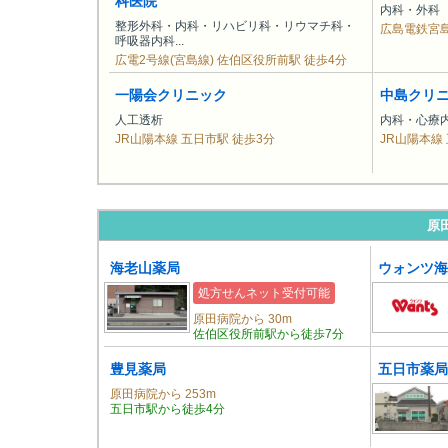
科医院
内科・外科
整形外科・内科・リハビリ科・リウマチ科・
広島電鉄宮島
呼吸器内科...
広電2号線(宮島線) 佐伯区役所前駅 徒歩4分
一陽会クリニック
中島クリ
人工透析
内科・心療
JR山陽本線 五日市駅 徒歩3分
JR山陽本線
原
海老山薬局
ウォンツ海
処方せんネット受付可能
原田病院から 30m
佐伯区役所前駅から徒歩7分
豊見薬局
五日市薬局
原田病院から 253m
五日市駅から徒歩4分