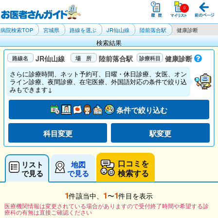
病院検索TOP
宮城県
路線を選ぶ
JR仙山線
陸前落合駅
健康診断
検索結果
JR仙山線
陸前落合駅
健康診断
さらに診療時間、ネット予約可、日曜・休日診療、女医、オン
ライン診療、夜間診療、在宅医療、外国語対応の条件で絞り込
みもできます↓
条件で絞り込む
科目変更
駅変更
口コミを
リスト
地図
検索する
で見る
で見る
1
1
1
件該当中、
〜
件目を表示
医療機関情報は変更されている場合がありますので受付終了時間や希望する診
療科の有無は直接ご確認ください