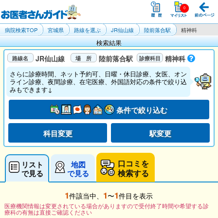
病院検索TOP
宮城県
路線を選ぶ
JR仙山線
陸前落合駅
精神科
検索結果
JR仙山線
陸前落合駅
精神科
さらに診療時間、ネット予約可、日曜・休日診療、女医、オン
ライン診療、夜間診療、在宅医療、外国語対応の条件で絞り込
みもできます↓
条件で絞り込む
科目変更
駅変更
口コミを
リスト
地図
検索する
で見る
で見る
1
1
1
件該当中、
〜
件目を表示
医療機関情報は変更されている場合がありますので受付終了時間や希望する診
療科の有無は直接ご確認ください