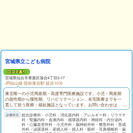
宮城県立こども病院
宮城県仙台市青葉区落合4丁目3-17
JR仙山線 陸前落合駅 徒歩10分
東北唯一の小児周産期・高度専門医療施設です。小児・周産期
の急性期から慢性期、リハビリテーション、在宅医療までを一
貫して担う医療・福祉施設となっています。お問い合わせは
ナビダイヤル 0570-003-876
総合診療科・小児科・消化器内科・アレルギー科・リウマチ
科・腎臓内科・血液内科・循環器内科・神経科・内分泌内
。
科・心臓血管外科・小児外科・脳神経外科・整形外科・形成
外科・泌尿器科・産婦人科・婦人科・眼科・耳鼻咽喉科・歯