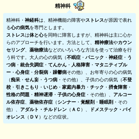
精神科
精神科
・
神経科
は、精神機能の障害や
ストレス
が原因で表れ
る
心の病気
を専門とします。
ストレス
は
体と心
を同時に障害しますが、精神科は主に心か
らのアプローチを行います。方法として、
精神療法
や
カウン
セリング
、
薬物療法
などのいろいろな方法を使って治療を行
う科です。大人の心の病気（
不眠症
・
パニック
・
神経症
・
う
つ病
・
統合失調症
・
てんかん
・
人格障害
・
マタニティブル
ー
・
心身症
・
分裂病
・
躁鬱病
その他）、お年寄りの心の病気
（
痴呆
・
せん妄
・
うつ病
・その他）、子供の心の病気（
不登
校
・
引きこもり
・
いじめ
・
家庭内暴力
・
チック
・
摂食障害
・
性格の問題
・
精神遅滞
・
子供の心身症
・その他）、
アルコー
ル依存症
、
薬物依存症
（
シンナー
・
覚醒剤
・
睡眠剤
・その
他）、
アダルト・チルドレン
（
ＡＣ
）、
ドメステック・バイ
オレンス
（
ＤＶ
）などの症状。