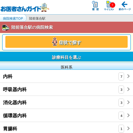
病院検索TOP
陸前落合駅
陸前落合駅の病院検索
症状で探す
診療科目を選ぶ
医科系
内科
7
呼吸器内科
3
消化器内科
3
循環器内科
4
胃腸科
1