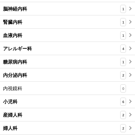
脳神経内科
1
腎臓内科
1
血液内科
1
アレルギー科
4
糖尿病内科
1
内分泌内科
2
内視鏡科
0
小児科
6
産婦人科
2
婦人科
2