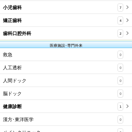
小児歯科
7
矯正歯科
4
歯科口腔外科
2
医療施設･専門外来
救急
0
人工透析
0
人間ドック
0
脳ドック
0
健康診断
1
漢方･東洋医学
0