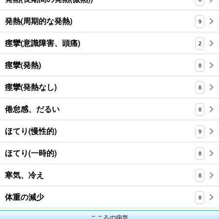
発熱(周期的な発熱)
9
痙攣(意識障害、頭痛)
2
痙攣(発熱)
8
痙攣(発熱なし)
8
倦怠感、だるい
8
ほてり(慢性的)
9
ほてり(一時的)
8
寒気、冷え
8
体重の減少
8
こころの病気