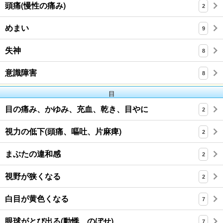
頭痛(慢性の痛み)
2
めまい
9
失神
8
意識障害
8
目
目の痛み、かゆみ、充血、乾き、目やに
2
視力の低下(頭痛、嘔吐、片麻痺)
2
まぶたの違和感
2
視野が狭くなる
2
白目が黄色くなる
7
眼球がとび出る(動悸、のぼせ)
7