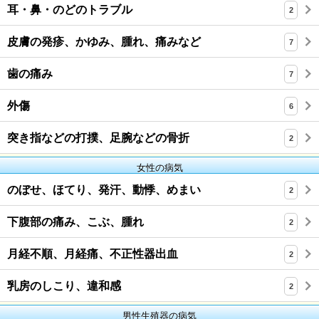
耳・鼻・のどのトラブル
2
皮膚の発疹、かゆみ、腫れ、痛みなど
7
歯の痛み
7
外傷
6
突き指などの打撲、足腕などの骨折
2
女性の病気
のぼせ、ほてり、発汗、動悸、めまい
2
下腹部の痛み、こぶ、腫れ
2
月経不順、月経痛、不正性器出血
2
乳房のしこり、違和感
2
男性生殖器の病気