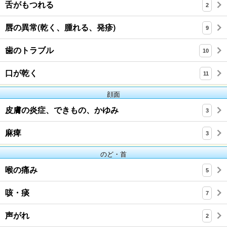
舌がもつれる
2
唇の異常(乾く、腫れる、発疹)
9
歯のトラブル
10
口が乾く
11
顔面
皮膚の炎症、できもの、かゆみ
3
麻痺
3
のど・首
喉の痛み
5
咳・痰
7
声がれ
2