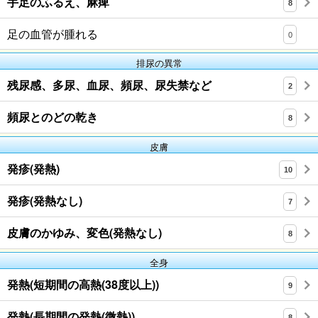
手足のふるえ、麻痺
8
足の血管が腫れる
0
排尿の異常
残尿感、多尿、血尿、頻尿、尿失禁など
2
頻尿とのどの乾き
8
皮膚
発疹(発熱)
10
発疹(発熱なし)
7
皮膚のかゆみ、変色(発熱なし)
8
全身
発熱(短期間の高熱(38度以上))
9
発熱(長期間の発熱(微熱))
8