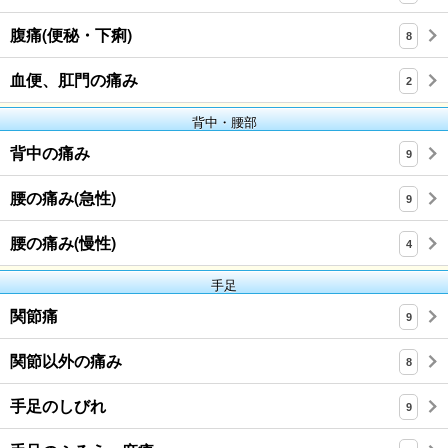
腹痛(便秘・下痢)
8
血便、肛門の痛み
2
背中・腰部
背中の痛み
9
腰の痛み(急性)
9
腰の痛み(慢性)
4
手足
関節痛
9
関節以外の痛み
8
手足のしびれ
9