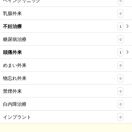
ペインクリニック
0
乳腺外来
0
不妊治療
1
糖尿病治療
0
頭痛外来
1
めまい外来
0
物忘れ外来
0
禁煙外来
0
白内障治療
0
インプラント
0