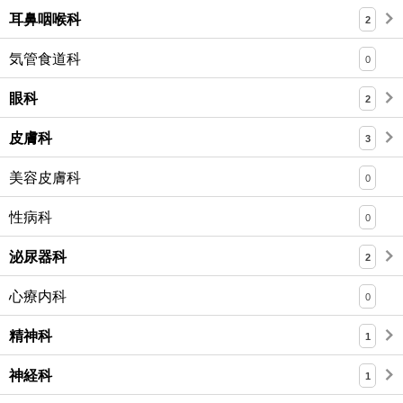
耳鼻咽喉科
2
気管食道科
0
眼科
2
皮膚科
3
美容皮膚科
0
性病科
0
泌尿器科
2
心療内科
0
精神科
1
神経科
1