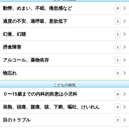
動悸、めまい、不眠、倦怠感など
8
過度の不安、過呼吸、意欲低下
1
幻覚、幻聴
1
摂食障害
1
アルコール、薬物依存
1
物忘れ
2
こどもの病気
０〜15歳までの内科的疾患は小児科
6
発熱、頭痛、腹痛、咳、下痢、嘔吐、けいれん
6
目のトラブル
2