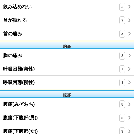
飲み込めない
2
首が腫れる
7
首の痛み
3
胸部
胸の痛み
8
呼吸困難(急性)
7
呼吸困難(慢性)
8
腹部
腹痛(みぞおち)
8
腹痛(下腹部(男))
8
腹痛(下腹部(女))
9