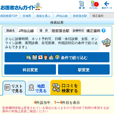
病院検索TOP
宮城県
路線を選ぶ
JR仙山線
陸前落合駅
矯正歯科
検索結果
JR仙山線
陸前落合駅
矯正歯科
さらに診療時間、ネット予約可、日曜・休日診療、女医、オン
ライン診療、夜間診療、在宅医療、外国語対応の条件で絞り込
みもできます↓
条件で絞り込む
科目変更
駅変更
口コミを
リスト
地図
検索する
で見る
で見る
4
1
4
件該当中、
〜
件目を表示
医療機関情報は変更されている場合がありますので受付終了時間や希望する診
療科の有無は直接ご確認ください