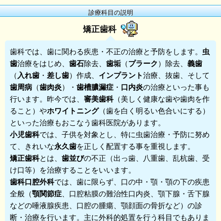
診療科目の説明
矯正歯科
歯科
では、歯に関わる疾患・不正の治療と予防をします。
虫
歯
治療をはじめ、
歯石
除去、
歯垢
（
プラーク
）除去、
義歯
（
入れ歯
・
差し歯
）作成、
インプラント
治療、抜歯、そして
歯周病
（
歯肉炎
）・
歯槽膿漏症
・
口内炎
の治療といった事も
行います。昨今では、
審美歯科
（美しく健康な歯や歯肉を作
ること）や
ホワイトニング
（歯を白く明るい色合いにする）
といった治療もおこなう歯科医院があります。
小児歯科
では、子供を対象とし、特に虫歯治療・予防に努め
て、きれいな
永久歯
を正しく配置する事を重視します。
矯正歯科
とは、
歯並び
の不正（出っ歯、八重歯、乱杭歯、受
け口等）を治療することをいいます。
歯科口腔外科
では、歯に限らず、口の中・顎・顎の下の疾患
全般（
顎関節症
、口腔粘膜の難治性口内炎、顎下腺・舌下腺
などの唾液腺疾患、口腔の腫瘍、顎顔面の骨折など）の診
断・治療を行います。主に外科的処置を行う科目でもありま