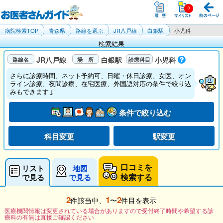
病院検索TOP
青森県
路線を選ぶ
JR八戸線
白銀駅
小児科
検索結果
JR八戸線
白銀駅
小児科
さらに診療時間、ネット予約可、日曜・休日診療、女医、オン
ライン診療、夜間診療、在宅医療、外国語対応の条件で絞り込
みもできます↓
条件で絞り込む
科目変更
駅変更
口コミを
リスト
地図
検索する
で見る
で見る
2
1
2
件該当中、
〜
件目を表示
医療機関情報は変更されている場合がありますので受付終了時間や希望する診
療科の有無は直接ご確認ください