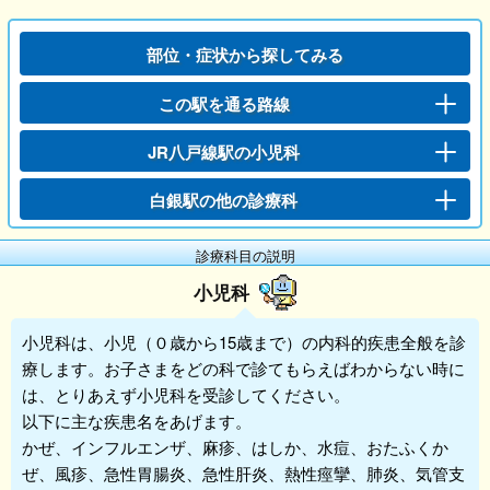
部位・症状から探してみる
この駅を通る路線
JR八戸線駅の小児科
白銀駅の他の診療科
診療科目の説明
小児科
小児科
は、小児（０歳から15歳まで）の内科的疾患全般を診
療します。お子さまをどの科で診てもらえばわからない時に
は、とりあえず
小児科
を受診してください。
以下に主な疾患名をあげます。
かぜ、インフルエンザ、麻疹、はしか、水痘、おたふくか
ぜ、風疹、急性胃腸炎、急性肝炎、熱性痙攣、肺炎、気管支