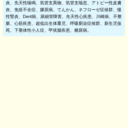
炎、先天性喘鳴、気管支異物、気管支喘息、アトピー性皮膚
炎、免疫不全症、膠原病、てんかん、ネフローゼ症候群、慢
性腎炎、Dent病、尿細管障害、先天性心疾患、川崎病、不整
脈、心筋疾患、超低出生体重児、呼吸窮迫症候群、新生児仮
死、下垂体性小人症、甲状腺疾患、糖尿病。