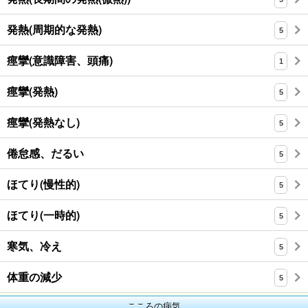
発熱(周期的な発熱)
5
痙攣(意識障害、頭痛)
1
痙攣(発熱)
5
痙攣(発熱なし)
5
倦怠感、だるい
5
ほてり(慢性的)
5
ほてり(一時的)
5
寒気、冷え
5
体重の減少
5
こころの病気