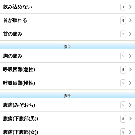
飲み込めない
1
首が腫れる
5
首の痛み
2
胸部
胸の痛み
5
呼吸困難(急性)
5
呼吸困難(慢性)
5
腹部
腹痛(みぞおち)
5
腹痛(下腹部(男))
5
腹痛(下腹部(女))
5