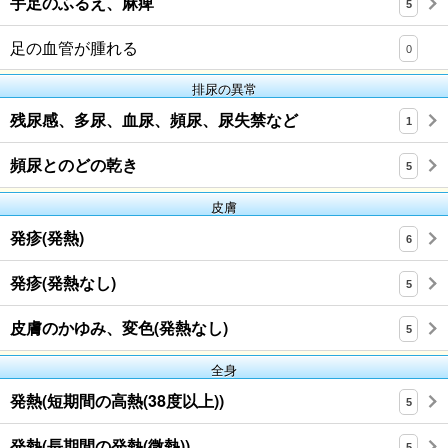
手足のふるえ、麻痺
5
足の血管が腫れる
0
排尿の異常
残尿感、多尿、血尿、頻尿、尿失禁など
1
頻尿とのどの乾き
5
皮膚
発疹(発熱)
6
発疹(発熱なし)
5
皮膚のかゆみ、変色(発熱なし)
5
全身
発熱(短期間の高熱(38度以上))
5
発熱(長期間の発熱(微熱))
5