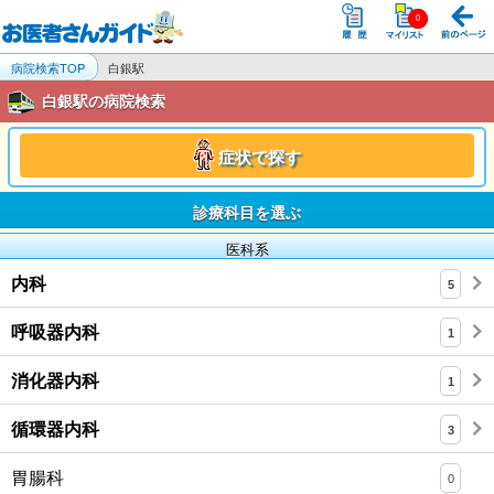
病院検索TOP
白銀駅
白銀駅の病院検索
症状で探す
診療科目を選ぶ
医科系
内科
5
呼吸器内科
1
消化器内科
1
循環器内科
3
胃腸科
0