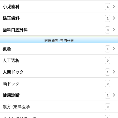
小児歯科
5
矯正歯科
1
歯科口腔外科
3
医療施設･専門外来
救急
1
人工透析
0
人間ドック
1
脳ドック
0
健康診断
1
漢方･東洋医学
0