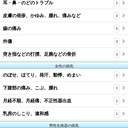
耳・鼻・のどのトラブル
1
皮膚の発疹、かゆみ、腫れ、痛みなど
2
歯の痛み
5
外傷
2
突き指などの打撲、足腕などの骨折
2
女性の病気
のぼせ、ほてり、発汗、動悸、めまい
1
下腹部の痛み、こぶ、腫れ
1
月経不順、月経痛、不正性器出血
1
乳房のしこり、違和感
1
男性生殖器の病気