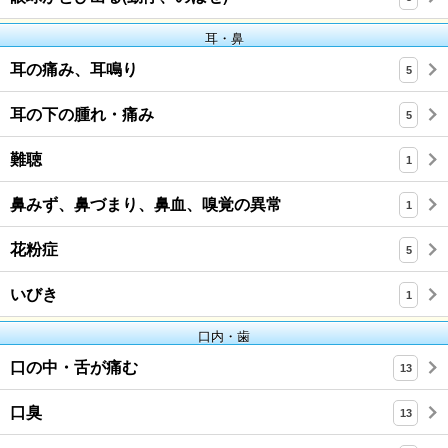
耳・鼻
耳の痛み、耳鳴り
5
耳の下の腫れ・痛み
5
難聴
1
鼻みず、鼻づまり、鼻血、嗅覚の異常
1
花粉症
5
いびき
1
口内・歯
口の中・舌が痛む
13
口臭
13