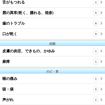
舌がもつれる
1
唇の異常(乾く、腫れる、発疹)
5
歯のトラブル
8
口が乾く
9
顔面
皮膚の炎症、できもの、かゆみ
1
麻痺
1
のど・首
喉の痛み
1
咳・痰
5
声がれ
1