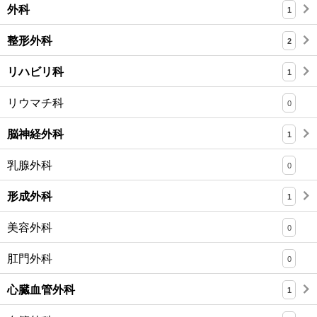
外科
1
整形外科
2
リハビリ科
1
リウマチ科
0
脳神経外科
1
乳腺外科
0
形成外科
1
美容外科
0
肛門外科
0
心臓血管外科
1