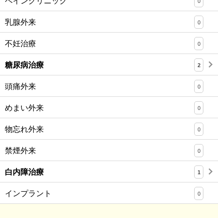
ペインクリニック
0
乳腺外来
0
不妊治療
0
糖尿病治療
2
頭痛外来
0
めまい外来
0
物忘れ外来
0
禁煙外来
0
白内障治療
1
インプラント
0