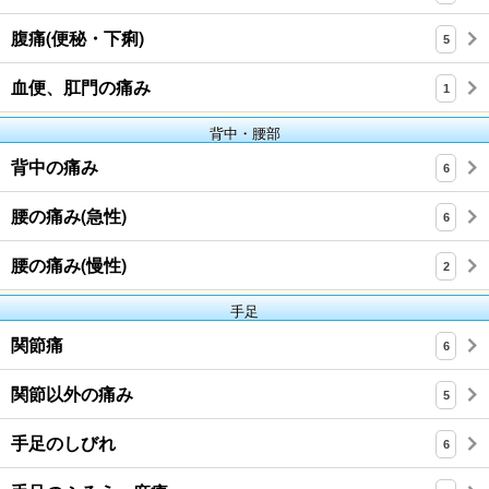
腹痛(便秘・下痢)
5
血便、肛門の痛み
1
背中・腰部
背中の痛み
6
腰の痛み(急性)
6
腰の痛み(慢性)
2
手足
関節痛
6
関節以外の痛み
5
手足のしびれ
6