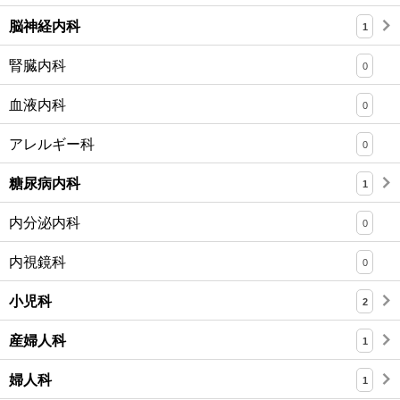
脳神経内科
1
腎臓内科
0
血液内科
0
アレルギー科
0
糖尿病内科
1
内分泌内科
0
内視鏡科
0
小児科
2
産婦人科
1
婦人科
1