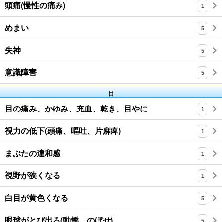
頭痛(慢性の痛み)
1
めまい
5
失神
5
意識障害
5
目
目の痛み、かゆみ、充血、乾き、目やに
1
視力の低下(頭痛、嘔吐、片麻痺)
1
まぶたの違和感
1
視野が狭くなる
1
白目が黄色くなる
5
眼球がとび出る(動悸、のぼせ)
5