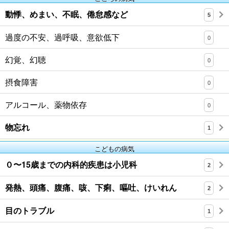
動悸、めまい、不眠、倦怠感など
5
過度の不安、過呼吸、意欲低下
0
幻覚、幻聴
0
摂食障害
0
アルコール、薬物依存
0
物忘れ
1
こどもの病気
０〜15歳までの内科的疾患は小児科
2
発熱、頭痛、腹痛、咳、下痢、嘔吐、けいれん
2
目のトラブル
1