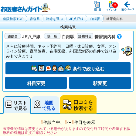
病院検索TOP
青森県
路線を選ぶ
JR八戸線
白銀駅
糖尿病内科
検索結果
JR八戸線
白銀駅
糖尿病内科
さらに診療時間、ネット予約可、日曜・休日診療、女医、オン
ライン診療、夜間診療、在宅医療、外国語対応の条件で絞り込
みもできます↓
条件で絞り込む
科目変更
駅変更
口コミを
リスト
地図
検索する
で見る
で見る
1
1
1
件該当中、
〜
件目を表示
医療機関情報は変更されている場合がありますので受付終了時間や希望する診
療科の有無は直接ご確認ください