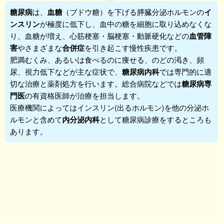
糖尿病
は、
血糖
（ブドウ糖）を下げる膵臓分泌ホルモンの
イ
ンスリン
が極度に低下し、血中の糖を細胞に取り込めなくな
り、血糖が増え、心筋梗塞・脳梗塞・動脈硬化などの
血管障
害
やさまざまな
合併症
を引き起こす慢性疾患です。
肥満むくみ、あるいは食べるのに痩せる、のどの渇き、頻
尿、視力低下などが主な症状で、
糖尿病内科
では専門的に適
切な治療と薬剤処方を行います。総合病院などでは
糖尿病専
門医
の有資格医師が治療を担当します。
医療機関によってはインスリン(出るホルモン)を他の分泌ホ
ルモンと含めて
内分泌内科
として糖尿病診療をするところも
あります。