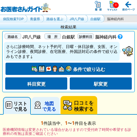
病院検索TOP
青森県
路線を選ぶ
JR八戸線
白銀駅
脳神経内科
検索結果
JR八戸線
白銀駅
脳神経内科
さらに診療時間、ネット予約可、日曜・休日診療、女医、オン
ライン診療、夜間診療、在宅医療、外国語対応の条件で絞り込
みもできます↓
条件で絞り込む
科目変更
駅変更
口コミを
リスト
地図
検索する
で見る
で見る
1
1
1
件該当中、
〜
件目を表示
医療機関情報は変更されている場合がありますので受付終了時間や希望する診
療科の有無は直接ご確認ください