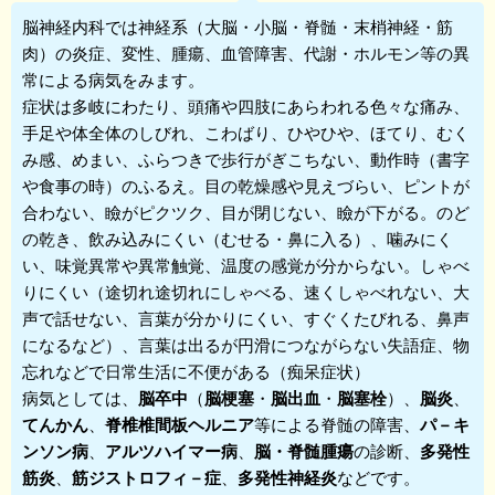
脳神経内科
では神経系（大脳・小脳・脊髄・末梢神経・筋
肉）の炎症、変性、腫瘍、血管障害、代謝・ホルモン等の異
常による病気をみます。
症状は多岐にわたり、頭痛や四肢にあらわれる色々な痛み、
手足や体全体のしびれ、こわばり、ひやひや、ほてり、むく
み感、めまい、ふらつきで歩行がぎこちない、動作時（書字
や食事の時）のふるえ。目の乾燥感や見えづらい、ピントが
合わない、瞼がピクツク、目が閉じない、瞼が下がる。のど
の乾き、飲み込みにくい（むせる・鼻に入る）、噛みにく
い、味覚異常や異常触覚、温度の感覚が分からない。しゃべ
りにくい（途切れ途切れにしゃべる、速くしゃべれない、大
声で話せない、言葉が分かりにくい、すぐくたびれる、鼻声
になるなど）、言葉は出るが円滑につながらない失語症、物
忘れなどで日常生活に不便がある（痴呆症状）
病気としては、
脳卒中
（
脳梗塞
・
脳出血
・
脳塞栓
）、
脳炎
、
てんかん
、
脊椎椎間板ヘルニア
等による脊髄の障害、
パ－キ
ンソン病
、
アルツハイマー病
、
脳・脊髄腫瘍
の診断、
多発性
筋炎
、
筋ジストロフィ－症
、
多発性神経炎
などです。