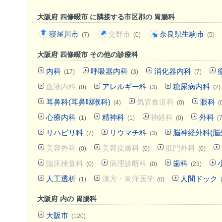
大阪府 四條畷市 に隣接する市区郡の 胃腸科
寝屋川市
交野市
奈良県生駒市
(7)
(0)
(5)
大阪府 四條畷市 その他の診療科
内科
呼吸器内科
消化器内科
(17)
(3)
(7)
血液内科
アレルギー科
糖尿病内科
(0)
(3)
(2)
耳鼻科(耳鼻咽喉科)
気管食道科
眼科
(4)
(0)
(
心療内科
精神科
神経科
外科
(1)
(1)
(0)
(7
リハビリ科
リウマチ科
脳神経外科(脳
(7)
(3)
美容外科
美容皮膚科
肛門外科
(0)
(0)
(0)
臨床検査科
病理診断科
歯科
(0)
(0)
(23)
人工透析
漢方・東洋医学
人間ドック
(1)
(0)
大阪府 内の 胃腸科
大阪市
(120)