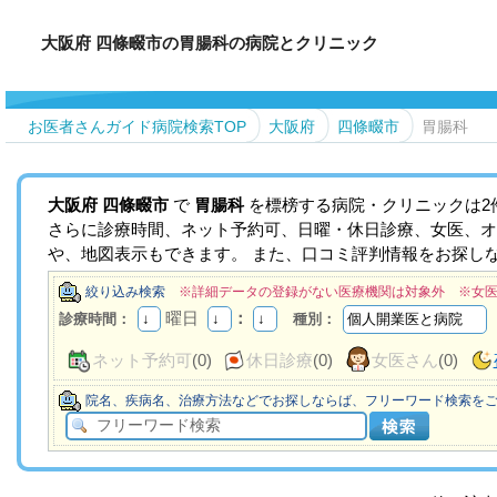
大阪府 四條畷市の胃腸科の病院とクリニック
お医者さんガイド病院検索TOP
大阪府
四條畷市
胃腸科
大阪府
四條畷市
で
胃腸科
を標榜する病院・クリニックは2
さらに診療時間、ネット予約可、日曜・休日診療、女医、オ
や、地図表示もできます。 また、口コミ評判情報をお探し
絞り込み検索
※詳細データの登録がない医療機関は対象外 ※女
曜日
：
診療時間：
種別：
ネット予約可
(0)
休日診療
(0)
女医さん
(0)
院名、疾病名、治療方法などでお探しならば、フリーワード検索を