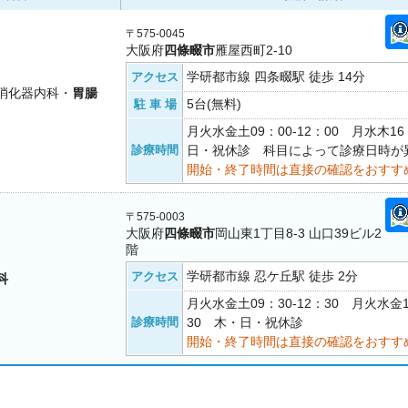
〒575-0045
大阪府
四條畷市
雁屋西町2-10
学研都市線 四条畷駅 徒歩 14分
アクセス
消化器内科・
胃腸
5台(無料)
駐 車 場
月火水金土09：00-12：00 月水木16
診療時間
日・祝休診 科目によって診療日時が
開始・終了時間は直接の確認をおすす
〒575-0003
大阪府
四條畷市
岡山東1丁目8-3 山口39ビル2
階
学研都市線 忍ケ丘駅 徒歩 2分
アクセス
科
月火水金土09：30-12：30 月火水金1
診療時間
30 木・日・祝休診
開始・終了時間は直接の確認をおすす