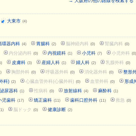
→ 大阪府の他の路線を検索する
大東市
(4)
循環器内科
胃腸科
脳神経内科
腎臓内科
(4)
(2)
(0)
(0)
内分泌内科
内視鏡科
小児科
小児外科
(0)
(1)
(7)
(0
皮膚科
産婦人科
婦人科
乳腺外科
6)
(3)
(1)
(2)
(0)
胸部外科
呼吸器外科
消化器外科
整形
)
(0)
(0)
(0)
外科)
心臓血管外科(心臓外科)
血管外科
形成
(2)
(0)
(0)
泌尿器科
性病科
放射線科
麻酔科
(1)
(0)
(4)
(1)
小児歯科
矯正歯科
歯科口腔外科
救急
(17)
(11)
(11)
(0)
脳ドック
健康診断
(1)
(0)
(2)