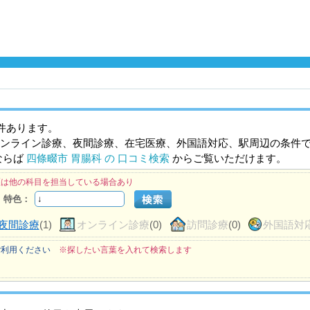
件あります。
ンライン診療、夜間診療、在宅医療、外国語対応、駅周辺の条件
ならば
四條畷市 胃腸科 の 口コミ検索
からご覧いただけます。
医は他の科目を担当している場合あり
特色：
夜間診療
(1)
オンライン診療
(0)
訪問診療
(0)
外国語対
ご利用ください
※探したい言葉を入れて検索します