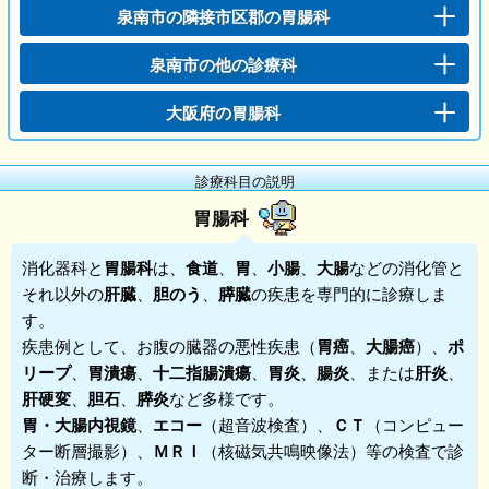
泉南市の隣接市区郡の胃腸科
泉南市の他の診療科
大阪府の胃腸科
診療科目の説明
胃腸科
消化器科と
胃腸科
は、
食道
、
胃
、
小腸
、
大腸
などの消化管と
それ以外の
肝臓
、
胆のう
、
膵臓
の疾患を専門的に診療しま
す。
疾患例として、お腹の臓器の悪性疾患（
胃癌
、
大腸癌
）、
ポ
リープ
、
胃潰瘍
、
十二指腸潰瘍
、
胃炎
、
腸炎
、または
肝炎
、
肝硬変
、
胆石
、
膵炎
など多様です。
胃・大腸内視鏡
、
エコー
（超音波検査）、
ＣＴ
（コンピュー
ター断層撮影）、
ＭＲＩ
（核磁気共鳴映像法）等の検査で診
断・治療します。