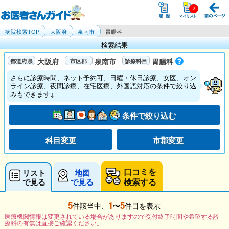
病院検索TOP
大阪府
泉南市
胃腸科
検索結果
大阪府
泉南市
胃腸科
さらに診療時間、ネット予約可、日曜・休日診療、女医、オン
ライン診療、夜間診療、在宅医療、外国語対応の条件で絞り込
みもできます↓
条件で絞り込む
科目変更
市郡変更
口コミを
リスト
地図
検索する
で見る
で見る
5
1
5
件該当中、
〜
件目を表示
医療機関情報は変更されている場合がありますので受付終了時間や希望する診
療科の有無は直接ご確認ください。