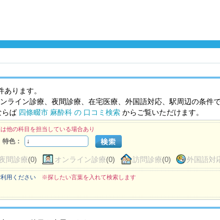
件あります。
ンライン診療、夜間診療、在宅医療、外国語対応、駅周辺の条件
ならば
四條畷市 麻酔科 の 口コミ検索
からご覧いただけます。
医は他の科目を担当している場合あり
特色：
夜間診療
(0)
オンライン診療
(0)
訪問診療
(0)
外国語対
ご利用ください
※探したい言葉を入れて検索します