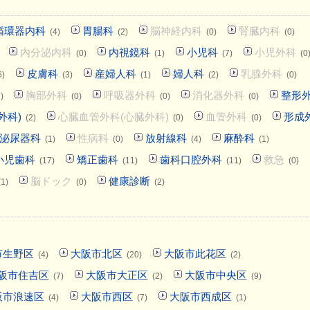
循環器内科
胃腸科
脳神経内科
腎臓内科
(4)
(2)
(0)
(0)
内分泌内科
内視鏡科
小児科
小児外科
(0)
(1)
(7)
(0
皮膚科
産婦人科
婦人科
乳腺外科
6)
(3)
(1)
(2)
(0)
胸部外科
呼吸器外科
消化器外科
整形
)
(0)
(0)
(0)
外科)
心臓血管外科(心臓外科)
血管外科
形成
(2)
(0)
(0)
泌尿器科
性病科
放射線科
麻酔科
(1)
(0)
(4)
(1)
小児歯科
矯正歯科
歯科口腔外科
救急
(17)
(11)
(11)
(0)
脳ドック
健康診断
(1)
(0)
(2)
市生野区
大阪市北区
大阪市此花区
(4)
(20)
(2)
阪市住吉区
大阪市大正区
大阪市中央区
(7)
(2)
(9)
阪市浪速区
大阪市西区
大阪市西成区
(4)
(7)
(1)