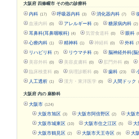
大阪府 四條畷市 その他の診療科
内科
呼吸器内科
消化器内科
(17)
(3)
(7)
血液内科
アレルギー科
糖尿病内科
(0)
(3)
(2)
耳鼻科(耳鼻咽喉科)
気管食道科
眼科
(4)
(0)
(
心療内科
精神科
神経科
外科
(1)
(1)
(0)
(7
リハビリ科
リウマチ科
脳神経外科(脳
(7)
(3)
美容外科
美容皮膚科
肛門外科
(0)
(0)
(0)
臨床検査科
病理診断科
歯科
(0)
(0)
(23)
人工透析
漢方・東洋医学
人間ドック
(1)
(0)
大阪府 内の 麻酔科
大阪市
(124)
大阪市旭区
大阪市阿倍野区
大阪
(3)
(2)
大阪市城東区
大阪市住之江区
大
(10)
(5)
大阪市鶴見区
大阪市天王寺区
大
(2)
(9)