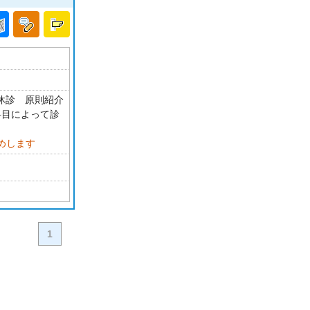
祝休診 原則紹介
科目によって診
めします
1