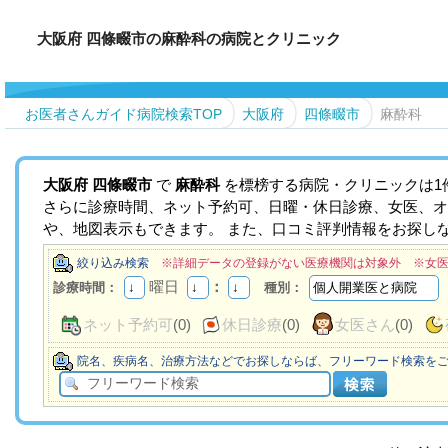
大阪府 四條畷市の麻酔科の病院とクリニック
お医者さんガイド病院検索TOP
大阪府
四條畷市
麻酔科
大阪府
四條畷市
で
麻酔科
を標榜する病院・クリニックは1
さらに診療時間、ネット予約可、日曜・休日診療、女医、オ
や、地図表示もできます。 また、口コミ評判情報をお探し
絞り込み検索
※詳細データの登録がない医療機関は対象外 ※女
曜日
：
診療時間：
種別：
ネット予約可
(0)
休日診療
(0)
女医さん
(0)
院名、疾病名、治療方法などでお探しならば、フリーワード検索を