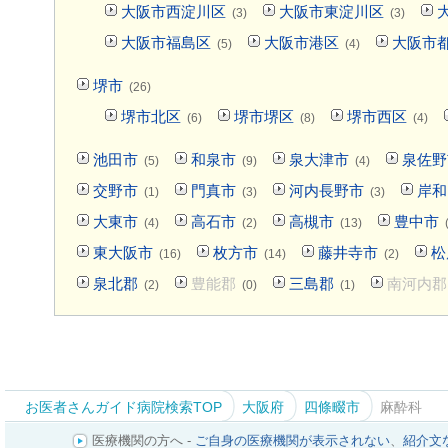
大阪市西淀川区
大阪市東淀川区
(3)
(3)
大阪市福島区
大阪市港区
大阪市
(5)
(4)
堺市
(26)
堺市北区
堺市堺区
堺市西区
(6)
(8)
(4)
池田市
和泉市
泉大津市
泉佐野
(5)
(9)
(4)
交野市
門真市
河内長野市
岸和
(1)
(3)
(3)
大東市
高石市
高槻市
豊中市
(4)
(2)
(13)
東大阪市
枚方市
藤井寺市
松
(16)
(14)
(2)
泉北郡
豊能郡
三島郡
南河内郡
(2)
(0)
(1)
お医者さんガイド病院検索TOP
大阪府
四條畷市
麻酔科
医療機関の方へ -
ご自身の医療機関が表示されない
、
紹介文