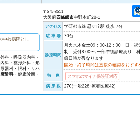
〒575-8511
大阪府
四條畷市
中野本町28-1
学研都市線 忍ケ丘駅 徒歩 7分
アクセス
70台
駐 車 場
の中核病院とし
月火水木金土09：00-12：00 日・
制 受付8:00〜､一部午後診療あり 
診療時間
経外科・呼吸器内科・
療日時が異なります
器内科・整形外科・形
開始・終了時間は直接の確認をおすす
泌尿器科・眼科・リハ
・
麻酔科
・健康診断・
特 色
スマホのマイナ保険証対応
270(一般228･療養医療42)
病 床 数