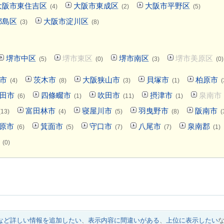
大阪市東住吉区
大阪市東成区
大阪市平野区
(4)
(2)
(5)
都島区
大阪市淀川区
(3)
(8)
堺市中区
堺市東区
堺市南区
堺市美原区
(5)
(0)
(3)
(0)
市
茨木市
大阪狭山市
貝塚市
柏原市
(4)
(8)
(3)
(1)
(
田市
四條畷市
吹田市
摂津市
泉南市
(6)
(1)
(11)
(1)
富田林市
寝屋川市
羽曳野市
阪南市
(13)
(4)
(5)
(8)
(
原市
箕面市
守口市
八尾市
泉南郡
(6)
(5)
(7)
(7)
(1)
(0)
など詳しい情報を追加したい
、
表示内容に間違いがある
、
上位に表示したい