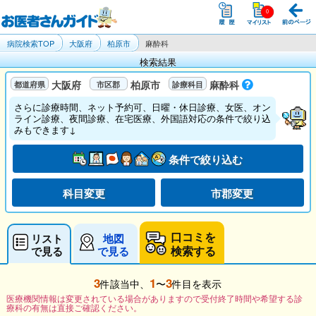
病院検索TOP
大阪府
柏原市
麻酔科
検索結果
大阪府
柏原市
麻酔科
さらに診療時間、ネット予約可、日曜・休日診療、女医、オン
ライン診療、夜間診療、在宅医療、外国語対応の条件で絞り込
みもできます↓
条件で絞り込む
科目変更
市郡変更
口コミを
リスト
地図
検索する
で見る
で見る
3
1
3
件該当中、
〜
件目を表示
医療機関情報は変更されている場合がありますので受付終了時間や希望する診
療科の有無は直接ご確認ください。