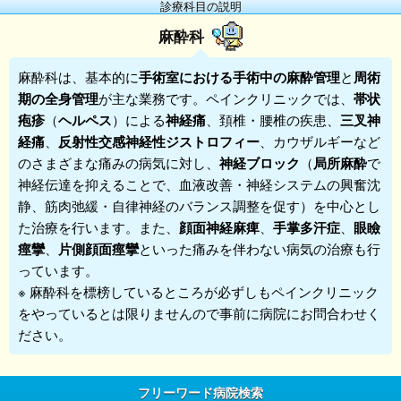
診療科目の説明
麻酔科
麻酔科
は、基本的に
手術室における手術中の麻酔管理
と
周術
期の全身管理
が主な業務です。
ペインクリニック
では、
帯状
疱疹
（
ヘルペス
）による
神経痛
、頚椎・腰椎の疾患、
三叉神
経痛
、
反射性交感神経性ジストロフィー
、カウザルギーなど
のさまざまな痛みの病気に対し、
神経ブロック
（
局所麻酔
で
神経伝達を抑えることで、血液改善・神経システムの興奮沈
静、筋肉弛緩・自律神経のバランス調整を促す）を中心とし
た治療を行います。また、
顔面神経麻痺
、
手掌多汗症
、
眼瞼
痙攣
、
片側顔面痙攣
といった痛みを伴わない病気の治療も行
っています。
※ 麻酔科を標榜しているところが必ずしもペインクリニック
をやっているとは限りませんので事前に病院にお問合わせく
ださい。
フリーワード病院検索