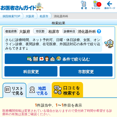
病院検索TOP
大阪府
柏原市
消化器外科
検索結果
大阪府
柏原市
消化器外科
さらに診療時間、ネット予約可、日曜・休日診療、女医、オン
ライン診療、夜間診療、在宅医療、外国語対応の条件で絞り込
みもできます↓
条件で絞り込む
科目変更
市郡変更
口コミを
リスト
地図
検索する
で見る
で見る
1
1
1
件該当中、
〜
件目を表示
医療機関情報は変更されている場合がありますので受付終了時間や希望する診
療科の有無は直接ご確認ください。