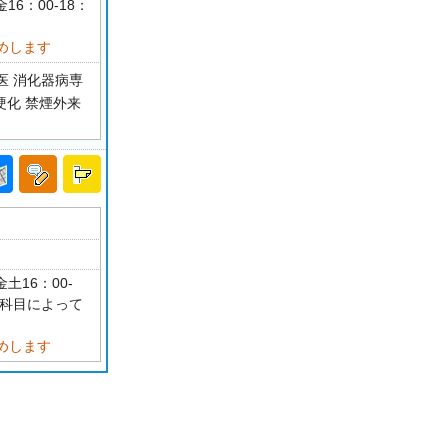
16：00-18：
めします
医 消化器病専
硬化 禁煙外来
土16：00-
 科目によって
めします