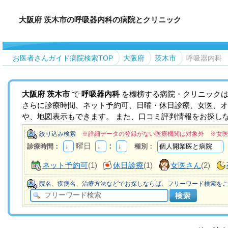
大阪府 茨木市の呼吸器内科の病院とクリニック
お医者さんガイド病院検索TOP
大阪府
茨木市
呼吸器内科
大阪府
茨木市
で
呼吸器内科
を標榜する病院・クリニックは
さらに診療時間、ネット予約可、日曜・休日診療、女医、オ
や、地図表示もできます。 また、口コミ評判情報をお探し
絞り込み検索
※詳細データの登録がない医療機関は対象外 ※女
曜日
：
診療時間：
種別：
ネット予約可
(1)
休日診療
(1)
女医さん
(2)
院名、疾病名、治療方法などでお探しならば、フリーワード検索を