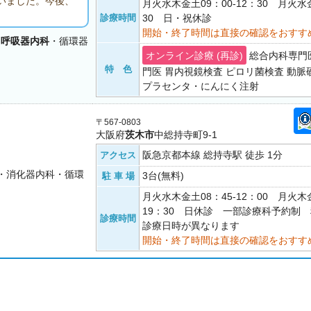
いました。今後、
月火水木金土09：00-12：30 月火水金
診療時間
30 日・祝休診
開始・終了時間は直接の確認をおすす
・
呼吸器内科
・循環器
オンライン診療 (再診)
総合内科専門
特 色
門医 胃内視鏡検査 ピロリ菌検査 動脈
プラセンタ・にんにく注射
〒567-0803
大阪府
茨木市
中総持寺町9-1
阪急京都本線 総持寺駅 徒歩 1分
アクセス
・消化器内科・循環
3台(無料)
駐 車 場
月火水木金土08：45-12：00 月火木金
19：30 日休診 一部診療科予約制
診療時間
診療日時が異なります
開始・終了時間は直接の確認をおすす