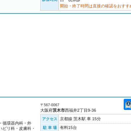
開始・終了時間は直接の確認をおすす
〒567-0067
大阪府
茨木市
西福井2丁目9-36
京都線 茨木駅 車 15分
アクセス
・循環器内科・外
有料15台
駐 車 場
ハビリ科・皮膚科・