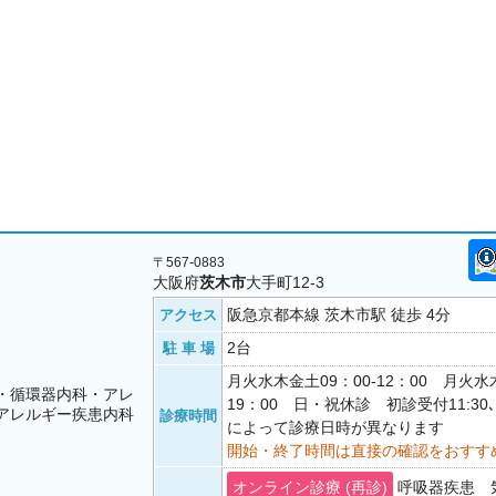
〒567-0883
大阪府
茨木市
大手町12-3
阪急京都本線 茨木市駅 徒歩 4分
アクセス
2台
駐 車 場
月火水木金土09：00-12：00 月火水木
・循環器内科・アレ
19：00 日・祝休診 初診受付11:30､
アレルギー疾患内科
診療時間
によって診療日時が異なります
開始・終了時間は直接の確認をおすす
オンライン診療 (再診)
呼吸器疾患 