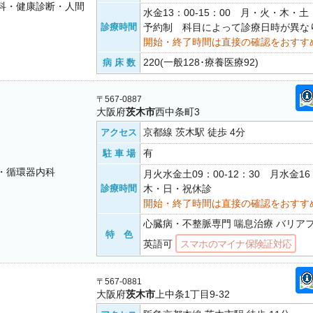
科・健康診断・人間
水金13：00-15：00 月・火・木
診療時間
予約制 科目によって診療日時が異な
開始・終了時間は直接の確認をおすす
220(一般128･療養医療92)
病 床 数
〒567-0887
大阪府
茨木市
西中条町3
京都線 茨木駅 徒歩 4分
アクセス
有
駐 車 場
・循環器内科
月火水金土09：00-12：30 月水金16
診療時間
木・日・祝休診
開始・終了時間は直接の確認をおすす
心臓病・不整脈専門 喘息治療 バリア
特 色
英語可
スマホのマイナ保険証対応
〒567-0881
大阪府
茨木市
上中条1丁目9-32