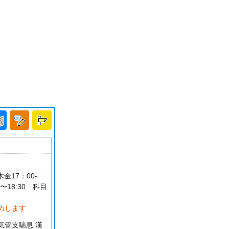
金17：00-
〜18:30 科目
めします
気管支喘息 漢