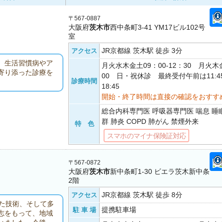
〒567-0887
大阪府
茨木市
西中条町3-41 YM17ビル102号
室
JR京都線 茨木駅 徒歩 3分
アクセス
、生活習慣病やア
月火水木金土09：00-12：30 月火木金
寄り添った診療を
00 日・祝休診 最終受付午前は11:4
診療時間
18:45
開始・終了時間は直接の確認をおすす
総合内科専門医 呼吸器専門医 喘息 
群 肺炎 COPD 肺がん 禁煙外来
特 色
スマホのマイナ保険証対応
〒567-0872
大阪府
茨木市
新中条町1-30 ビエラ茨木新中条
2階
JR京都線 茨木駅 徒歩 8分
アクセス
た技術、そして多
提携駐車場
駐 車 場
志をもって、地域