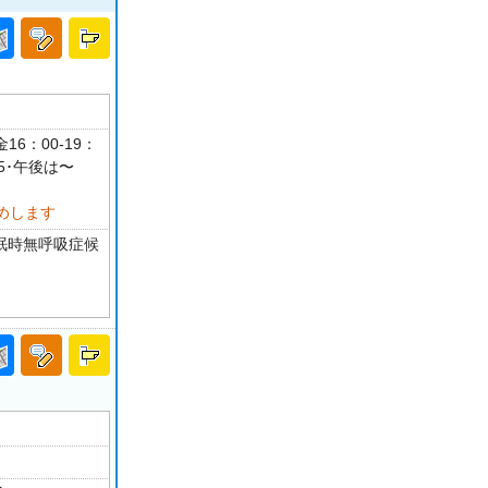
16：00-19：
5･午後は〜
めします
睡眠時無呼吸症候