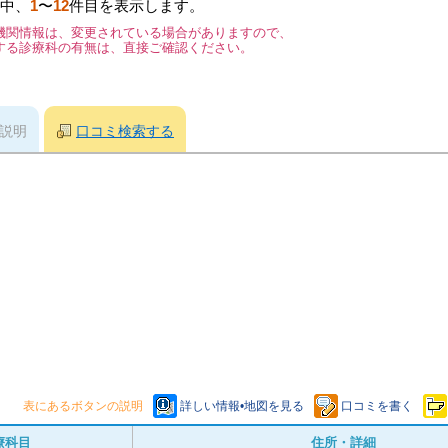
中、
1
〜
12
件目を表示します。
機関情報は、変更されている場合がありますので、
する診療科の有無は、直接ご確認ください。
説明
口コミ検索する
表にあるボタンの説明
詳しい情報•地図を見る
口コミを書く
療科目
住所・詳細