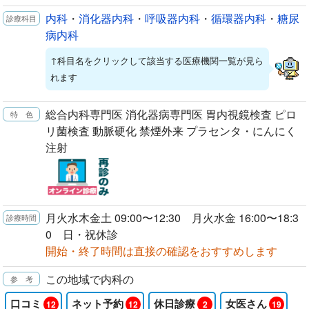
内科
・
消化器内科
・
呼吸器内科
・
循環器内科
・
糖尿
病内科
↑科目名をクリックして該当する医療機関一覧が見ら
れます
総合内科専門医 消化器病専門医 胃内視鏡検査 ピロ
リ菌検査 動脈硬化 禁煙外来 プラセンタ・にんにく
注射
月火水木金土 09:00〜12:30 月火水金 16:00〜18:3
0 日・祝休診
開始・終了時間は直接の確認をおすすめします
この地域で内科の
口コミ
ネット予約
休日診療
女医さん
12
12
2
19