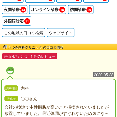
夜間診療
オンライン診療
訪問診療
43
18
29
外国語対応
11
この地域の口コミ検索
ウェブサイト
たつみ内科クリニック
の口コミ情報
評価
4.7
/
5
点 -
1
件のレビュー
2020-05-28
内科
〇〇さん
会社の検診で中性脂肪が高いこと指摘されていましたが
放置していました。最近体調がすぐれないため気になっ