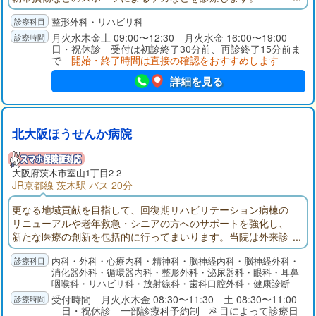
整形外科・リハビリ科
月火水木金土 09:00〜12:30 月火水金 16:00〜19:00
日・祝休診 受付は初診終了30分前、再診終了15分前ま
で
開始・終了時間は直接の確認をおすすめします
詳細を見る
北大阪ほうせんか病院
大阪府
茨木市
室山1丁目2-2
JR京都線 茨木駅 バス 20分
更なる地域貢献を目指して、回復期リハビリテーション病棟の
リニューアルや老年救急・シニアの方へのサポートを強化し、
新たな医療の創新を包括的に行ってまいります。当院は外来診
療では初診も含めて予約診療制を取り入れています。
内科・外科・心療内科・精神科・脳神経内科・脳神経外科・
消化器外科・循環器内科・整形外科・泌尿器科・眼科・耳鼻
咽喉科・リハビリ科・放射線科・歯科口腔外科・健康診断
受付時間 月火水木金 08:30〜11:30 土 08:30〜11:00
日・祝休診 一部診療科予約制 科目によって診療日