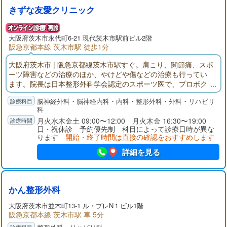
きずな友愛クリニック
大阪府
茨木市
永代町6-21 現代茨木市駅前ビル2階
阪急京都本線 茨木市駅 徒歩1分
大阪府茨木市 | 阪急京都線茨木市駅すぐ。肩こり、関節痛、スポ
ーツ障害などの治療のほか、やけどや傷などの治療も行ってい
ます。院長は日本整形外科学会認定のスポーツ医で、プロボク
シングジムのチームドクター兼セコンドでもあります。またパ
脳神経外科・脳神経内科・内科・整形外科・外科・リハビリ
ソコンによる眼精疲労や首筋の痛み、立ち仕事からくる足のむ
科
くみなどを解消する最新鋭の設備もそなえています。
月火水木金土 09:00〜12:00 月火木金 16:30〜19:00
日・祝休診 予約優先制 科目によって診療日時が異な
ります
開始・終了時間は直接の確認をおすすめします
詳細を見る
かん整形外科
大阪府
茨木市
並木町13-1 ル・プレN１ビル1階
阪急京都本線 茨木市駅 車 5分