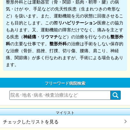
整形外科
とは運動器官（骨・関節・筋肉・靭帯・腱）の病
気・けが や、手足などの先天性疾患（生まれつきの奇形な
ど）を扱います。また、運動機能を元の状態に回復させるこ
とも目的とします。この際
リハビリテーション
医療との協力
もあります。又、運動機能の障害だけでなく、痛みを主とす
る疾患（
神経痛
・
リウマチ
など）の治療を行なうのも
整形外
科
の主要な仕事です。
整形外科
の治療は手術をしない保存的
な治療（骨折、捻挫、打撲、切り傷、腰痛、肩こり、神経
痛、関節痛）が多く行なわれますが、手術による場合もあり
ます。
フリーワード病院検索
マイリスト
チェックしたリストを見る