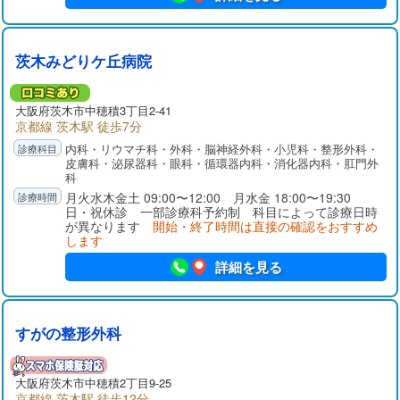
茨木みどりケ丘病院
大阪府
茨木市
中穂積3丁目2-41
京都線 茨木駅 徒歩7分
内科・リウマチ科・外科・脳神経外科・小児科・整形外科・
皮膚科・泌尿器科・眼科・循環器内科・消化器内科・肛門外
科
月火水木金土 09:00〜12:00 月水金 18:00〜19:30
日・祝休診 一部診療科予約制 科目によって診療日時
が異なります
開始・終了時間は直接の確認をおすすめ
します
詳細を見る
すがの整形外科
大阪府
茨木市
中穂積2丁目9-25
京都線 茨木駅 徒歩12分