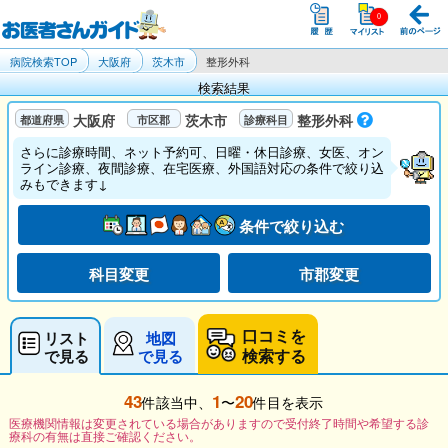
病院検索TOP
大阪府
茨木市
整形外科
検索結果
大阪府
茨木市
整形外科
さらに診療時間、ネット予約可、日曜・休日診療、女医、オン
ライン診療、夜間診療、在宅医療、外国語対応の条件で絞り込
みもできます↓
条件で絞り込む
科目変更
市郡変更
口コミを
リスト
地図
検索する
で見る
で見る
43
1
20
件該当中、
〜
件目を表示
医療機関情報は変更されている場合がありますので受付終了時間や希望する診
療科の有無は直接ご確認ください。