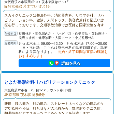
大阪府
茨木市
双葉町10-1 茨木東阪急ビル1F
阪急京都線 茨木市駅 徒歩1分
スカイクリニックは整形外科、消化器内科、リウマチ科、リハ
ビリテーション科、健診、人間ドック、美容皮膚科と幅広い診
療を行っております。交通事故治療では医師と国家資格を有す
るスタッフが連携し専門的な治療を行います。近年増えている
整形外科・消化器内科・リハビリ科・作業療法・運動療法・
消化器系がんの早期発見にも力を入れており、最新の機器を用
美容皮膚科・健康診断・人間ドック・小児整形外科
いた内視鏡検査を行っています。当院は阪急茨木市駅徒歩すぐ
月火水木金土 09:00〜12:30 月火水木金 17:00〜20:00
の立地にあり、お仕事や学業で忙しい方にも通いやすい環境で
日・祝休診 こちらは整形外科の診療時間です。診療
す。
科により異なります。
開始・終了時間は直接の確認を
おすすめします
詳細を見る
とよだ整形外科リハビリテーションクリニック
大阪府
茨木市
春日2丁目1-12 ラウンド春日2階
JR京都線 茨木駅 徒歩5分
腰痛、膝の痛み、肘の痛み、ストレートネックなどの痛みのケ
アや捻挫や怪我、打ち身などの治療から、野球肘やテニス肘、
靭帯損傷などのスポーツによるケガなどを診療します。