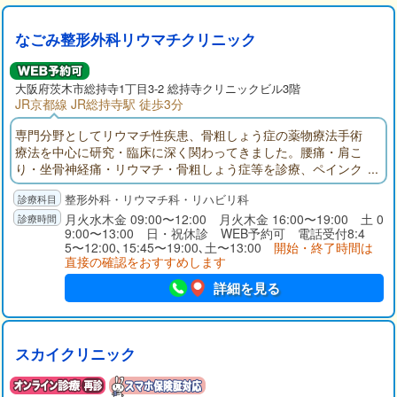
なごみ整形外科リウマチクリニック
大阪府
茨木市
総持寺1丁目3-2 総持寺クリニックビル3階
JR京都線 JR総持寺駅 徒歩3分
専門分野としてリウマチ性疾患、骨粗しょう症の薬物療法手術
療法を中心に研究・臨床に深く関わってきました。腰痛・肩こ
り・坐骨神経痛・リウマチ・骨粗しょう症等を診療、ペインク
リニック、小児整形、スポーツ整形外科にも対応します。最新
整形外科・リウマチ科・リハビリ科
のリハビリ機器、理学療法士による運動指導に力を入れ、身体
の健康に不安なく充実した人生を送れることを願っています。
月火水木金 09:00〜12:00 月火木金 16:00〜19:00 土 0
9:00〜13:00 日・祝休診 WEB予約可 電話受付8:4
5〜12:00､15:45〜19:00､土〜13:00
開始・終了時間は
直接の確認をおすすめします
詳細を見る
スカイクリニック