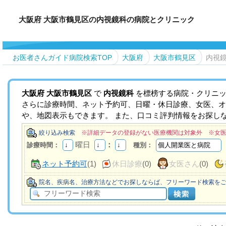
大阪府 大阪市鶴見区の内視鏡科の病院とクリニック
お医者さんガイド病院検索TOP
大阪府
大阪市鶴見区
内視
大阪府
大阪市鶴見区
で
内視鏡科
を標榜する病院・クリニッ
さらに診療時間、ネット予約可、日曜・休日診療、女医、オ
や、地図表示もできます。 また、口コミ評判情報をお探し
絞り込み検索
※詳細データの登録がない医療機関は対象外 ※女
曜日
：
診療時間：
種別：
ネット予約可
(1)
休日診療
(0)
女医さん
(0)
院名、疾病名、治療方法などでお探しならば、フリーワード検索を