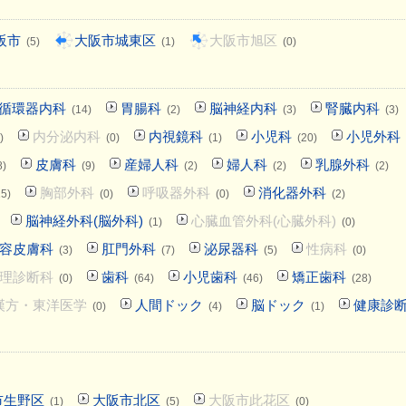
阪市
大阪市城東区
大阪市旭区
(5)
(1)
(0)
循環器内科
胃腸科
脳神経内科
腎臓内科
(14)
(2)
(3)
(3)
内分泌内科
内視鏡科
小児科
小児外科
)
(0)
(1)
(20)
皮膚科
産婦人科
婦人科
乳腺外科
8)
(9)
(2)
(2)
(2)
胸部外科
呼吸器外科
消化器外科
15)
(0)
(0)
(2)
脳神経外科(脳外科)
心臓血管外科(心臓外科)
(1)
(0)
容皮膚科
肛門外科
泌尿器科
性病科
(3)
(7)
(5)
(0)
理診断科
歯科
小児歯科
矯正歯科
(0)
(64)
(46)
(28)
漢方・東洋医学
人間ドック
脳ドック
健康診
(0)
(4)
(1)
市生野区
大阪市北区
大阪市此花区
(1)
(5)
(0)