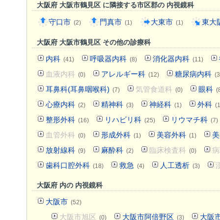
大阪府 大阪市鶴見区 に隣接する市区郡の 内視鏡科
守口市
門真市
大東市
東大
(2)
(1)
(1)
大阪府 大阪市鶴見区 その他の診療科
内科
呼吸器内科
消化器内科
(41)
(8)
(11)
血液内科
アレルギー科
糖尿病内科
(0)
(12)
(3
耳鼻科(耳鼻咽喉科)
気管食道科
眼科
(7)
(0)
(
心療内科
精神科
神経科
外科
(2)
(3)
(1)
(
整形外科
リハビリ科
リウマチ科
(16)
(25)
(7)
血管外科
形成外科
美容外科
美
(0)
(1)
(1)
放射線科
麻酔科
臨床検査科
病
(9)
(2)
(0)
歯科口腔外科
救急
人工透析
(18)
(4)
(3)
大阪府 内の 内視鏡科
大阪市
(52)
大阪市旭区
大阪市阿倍野区
大阪
(0)
(3)