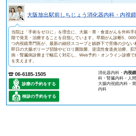
大阪放出駅前しちじょう消化器内科・内視
当院は「手術をゼロに」を理念に、大腸・胃・食道がんを外科手
階で発見・治療することを目指しています。早期がん診断5、00
つ内視鏡専門医が、最新の細径スコープと鎮静下で苦痛の少ない
即日の大腸ポリープ切除やピロリ菌除菌、逆流性食道炎治療、肛
病・腎臓病診療まで幅広く対応し、Web予約・オンライン診療で
を支えます。
消化器内科・
内視
06-6185-1505
科・腎臓内科・人
大腸内視鏡内科・
診療の予約をする
内科
検診の予約をする