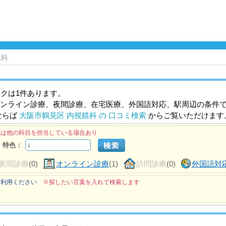
鏡科
クは1件あります。
ンライン診療、夜間診療、在宅医療、外国語対応、駅周辺の条件
ならば
大阪市鶴見区 内視鏡科 の 口コミ検索
からご覧いただけます
医は他の科目を担当している場合あり
特色：
夜間診療
(0)
オンライン診療
(1)
訪問診療
(0)
外国語対
ご利用ください
※探したい言葉を入れて検索します