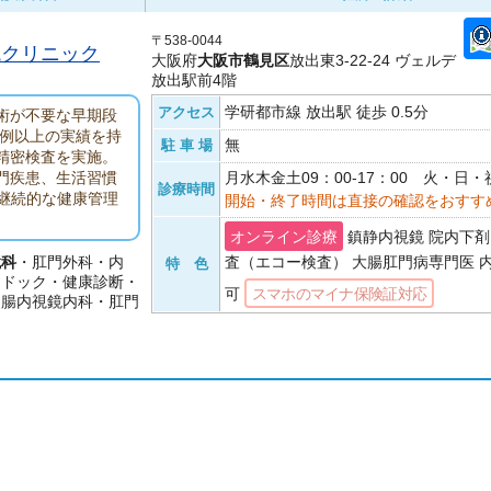
〒538-0044
鏡クリニック
大阪府
大阪市鶴見区
放出東3-22-24 ヴェルデ
放出駅前4階
学研都市線 放出駅 徒歩 0.5分
アクセス
術が不要な早期段
0例以上の実績を持
無
駐 車 場
精密検査を実施。
月水木金土09：00-17：00 火・日
門疾患、生活習慣
診療時間
継続的な健康管理
開始・終了時間は直接の確認をおすす
オンライン診療
鎮静内視鏡 院内下剤
鏡科
・肛門外科・内
査（エコー検査） 大腸肛門病専門医 
特 色
間ドック・健康診断・
可
スマホのマイナ保険証対応
胃腸内視鏡内科・肛門