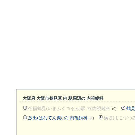
大阪府 大阪市鶴見区 内 駅周辺の 内視鏡科
今福鶴見(いまふくつるみ)駅 の 内視鏡科
鶴見
(0)
放出(はなてん)駅 の 内視鏡科
横堤(よこづつみ
(1)