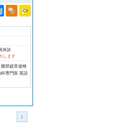
・祝休診
めします
 腹部超音波検
内科専門医 英語
1