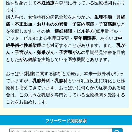
性を対象として
不妊治療
を専門に行っている医療機関もあり
ます。
婦人科は、女性特有の病気全般をあつかい、
生理不順
・
月経
痛
・
不正出血
・
おりものの異常
・
子宮内膜症
・
子宮筋腫
など
を治療します。その他、
避妊相談
・
ピル処方
(低用量ピル・
アフターピル)による生理日変更・
更年期障害
、あるいは
中
絶手術
や
性感染症
にも対応することがあります。また、
乳が
ん
・
子宮がん
・
卵巣がん
・
子宮頸がん
の早期発見治療を目的
とした
がん健診
を実施している医療機関もあります。
おっぱい(
乳腺
)に関する診断と治療は、本来一般外科が行っ
ていますが、
乳腺外科
・
乳腺科
という乳腺疾患に特化した診
療科も増えてきています。おっぱいに何らかの症状のある場
合は、このような乳腺を専門としている医療機関を受診する
ことをお勧めします。
フリーワード病院検索