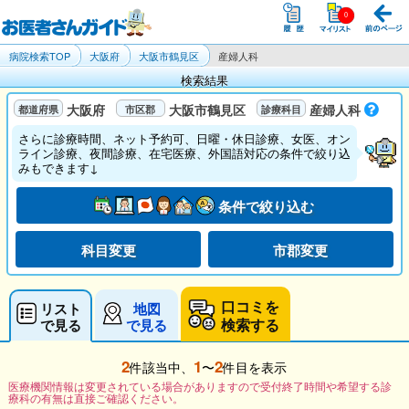
病院検索TOP
大阪府
大阪市鶴見区
産婦人科
検索結果
大阪府
大阪市鶴見区
産婦人科
さらに診療時間、ネット予約可、日曜・休日診療、女医、オン
ライン診療、夜間診療、在宅医療、外国語対応の条件で絞り込
みもできます↓
条件で絞り込む
科目変更
市郡変更
口コミを
リスト
地図
検索する
で見る
で見る
2
1
2
件該当中、
〜
件目を表示
医療機関情報は変更されている場合がありますので受付終了時間や希望する診
療科の有無は直接ご確認ください。