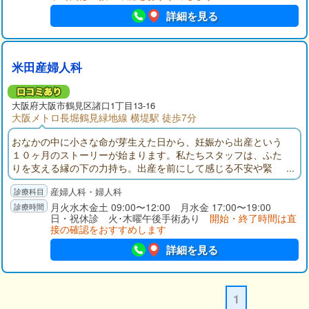
詳細を見る
米田産婦人科
大阪府
大阪市鶴見区
諸口1丁目13-16
大阪メトロ長堀鶴見緑地線 横堤駅 徒歩7分
おなかの中に小さな命が芽生えた日から、妊娠から出産という
１０ヶ月のストーリーが始まります。私たちスタッフは、ふた
りを支える縁の下の力持ち。出産を前にして感じる不安や緊
張、悩みなど、どんなことでもお気軽にご相談ください。元気
産婦人科・婦人科
いっぱいの産声を聞く日まで、きめ細かい対応と、最新の医療
体制でサポートします。
月火水木金土 09:00〜12:00 月水金 17:00〜19:00
日・祝休診 火･木曜午後手術あり
開始・終了時間は直
接の確認をおすすめします
詳細を見る
1