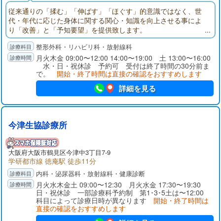
従来通りの「揉む」「伸ばす」「ほぐす」的意識ではなく、世
代・年代に応じた身体に関する関心・知識を向上させる事によ
り「改善」と「予知要望」を提供致します。
整形外科・リハビリ科・放射線科
月火木金 09:00〜12:00 14:00〜19:00 土 13:00〜16:00
水・日・祝休診 予約可 受付は終了時間の30分前ま
で。
開始・終了時間は直接の確認をおすすめします
詳細を見る
今津生協診療所
大阪府
大阪市鶴見区
今津中3丁目7-9
学研都市線 徳庵駅 徒歩11分
内科・泌尿器科・放射線科・健康診断
月火水木金土 09:00〜12:30 月火水金 17:30〜19:30
日・祝休診 一部診療科予約制 第1･3･5土は〜12:00
科目によって診療日時が異なります
開始・終了時間は
直接の確認をおすすめします