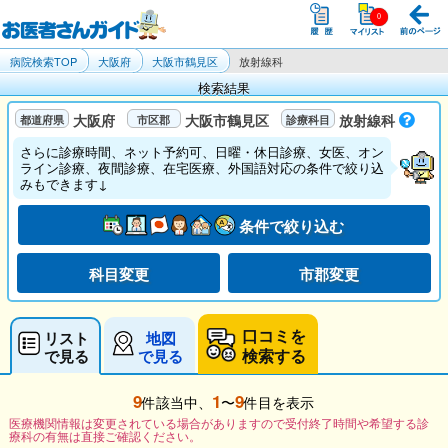
病院検索TOP
大阪府
大阪市鶴見区
放射線科
検索結果
大阪府
大阪市鶴見区
放射線科
さらに診療時間、ネット予約可、日曜・休日診療、女医、オン
ライン診療、夜間診療、在宅医療、外国語対応の条件で絞り込
みもできます↓
条件で絞り込む
科目変更
市郡変更
口コミを
リスト
地図
検索する
で見る
で見る
9
1
9
件該当中、
〜
件目を表示
医療機関情報は変更されている場合がありますので受付終了時間や希望する診
療科の有無は直接ご確認ください。