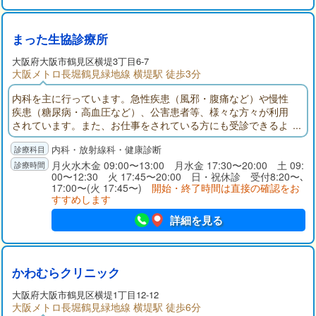
まった生協診療所
大阪府
大阪市鶴見区
横堤3丁目6-7
大阪メトロ長堀鶴見緑地線 横堤駅 徒歩3分
内科を主に行っています。急性疾患（風邪・腹痛など）や慢性
疾患（糖尿病・高血圧など）、公害患者等、様々な方々が利用
されています。また、お仕事をされている方にも受診できるよ
うに平日20時まで診療を行っています。
内科・放射線科・健康診断
月火水木金 09:00〜13:00 月水金 17:30〜20:00 土 09:
00〜12:30 火 17:45〜20:00 日・祝休診 受付8:20〜､
17:00〜(火 17:45〜)
開始・終了時間は直接の確認をお
すすめします
詳細を見る
かわむらクリニック
大阪府
大阪市鶴見区
横堤1丁目12-12
大阪メトロ長堀鶴見緑地線 横堤駅 徒歩6分