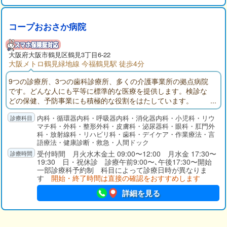
コープおおさか病院
大阪府
大阪市鶴見区
鶴見3丁目6-22
大阪メトロ鶴見緑地線 今福鶴見駅 徒歩4分
9つの診療所、3つの歯科診療所、多くの介護事業所の拠点病院
です。どんな人にも平等に標準的な医療を提供します。検診な
どの保健、予防事業にも積極的な役割をはたしています。
内科・循環器内科・呼吸器内科・消化器内科・小児科・リウ
マチ科・外科・整形外科・皮膚科・泌尿器科・眼科・肛門外
科・放射線科・リハビリ科・歯科・デイケア・作業療法・言
語療法・健康診断・救急・人間ドック
受付時間 月火水木金土 09:00〜12:00 月水金 17:30〜
19:30 日・祝休診 診療午前9:00〜､午後17:30〜開始
一部診療科予約制 科目によって診療日時が異なりま
す
開始・終了時間は直接の確認をおすすめします
詳細を見る