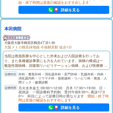
始・終了時間は直接の確認をおすすめします
詳細を見る
本田病院
大阪府
大阪市鶴見区
鶴見4丁目1-30
大阪メトロ鶴見緑地線 今福鶴見駅 徒歩1分
当院は救急医療を中心とした外来および入院診療を行ってお
り、また各種健診事業にも力を入れています。病棟の構成は一
般急性期病棟、回復期リハビリテーション病棟、および医療療
養型の病棟となっており、患者さまの病状に合わせた対応が可
外科・整形外科・消化器外科・肛門外科・乳腺外科・内科・
能となっています。また訪問診療、訪問看護、訪問介護、訪問
消化器内科・リウマチ科・放射線科・リハビリ科・救急・人
リハビリ、ケアプランセンター、デイケアなどの事業部を通じ
間ドック・健康診断
て、在宅での医療、介護を行っております。
月火水木金土 09:00〜12:00 月木 17:30〜19:00 日・
祝休診 一部診療科予約制 受付午前8:30〜､夜診17:0
0〜 科目によって診療日時が異なります
開始・終了時
間は直接の確認をおすすめします
詳細を見る