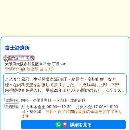
富士診療所
大阪府
大阪市鶴見区
今津南2丁目5-31
学研都市線 放出駅 徒歩7分
これまで風邪、生活習慣病(高血圧・糖尿病・高脂血症）など
様々な内科疾患を診療して参りました。平成14年に上部・下部
内視鏡検査を導入し、平成23年より3人の医師のもと、安全で苦
痛の少ない質の高い内視鏡検査を行っております。ご希望の方
内科・消化器内科・小児科・放射線科
は女性医師での検査も可能です。各種健康診断（特定健診・企
業検診等）も行っておりますのでお問い合わせください。
月火水木金土 09:00〜12:30 月火木金 17:00〜19:00
日・祝休診
開始・終了時間は直接の確認をおすすめし
ます
詳細を見る