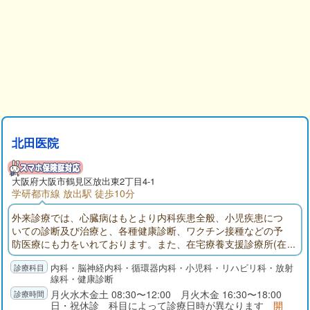
北田医院
大阪府
大阪市鶴見区
放出東2丁目4-1
学研都市線 放出駅 徒歩10分
外来診療では、心臓病はもとより内科疾患全般、小児疾患につ
いての診断及び治療と、各種健康診断、ワクチン接種などの予
防医療にも力をいれております。また、在宅療養支援診療所(在
宅医療の中心的役割を担う診療所)として、緊急時の連絡体制お
内科・脳神経内科・循環器内科・小児科・リハビリ科・放射
よび24時間往診できる体制を確保した診療所で、地域の医療機
線科・健康診断
関や専門医との病診連携を密に行っています。
月火水木金土 08:30〜12:00 月火木金 16:30〜18:00
日・祝休診 科目によって診療日時が異なります
開