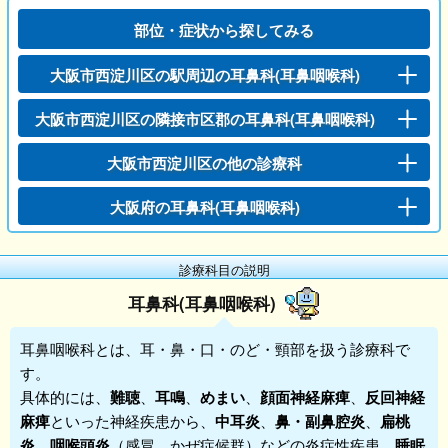
部位・症状から探してみる
大阪市西淀川区の駅周辺の耳鼻科(耳鼻咽喉科)
大阪市西淀川区の隣接市区郡の耳鼻科(耳鼻咽喉科)
大阪市西淀川区の他の診療科
大阪府の耳鼻科(耳鼻咽喉科)
診療科目の説明
耳鼻科(耳鼻咽喉科)
耳鼻咽喉科
とは、耳・鼻・口・のど・頸部を扱う診療科で
す。
具体的には、
難聴
、
耳鳴
、
めまい
、
顔面神経麻痺
、
反回神経
麻痺
といった神経疾患から、
中耳炎
、
鼻・副鼻腔炎
、
扁桃
炎
、
咽喉頭炎
（感冒、かぜ症候群）などの炎症性疾患、
睡眠