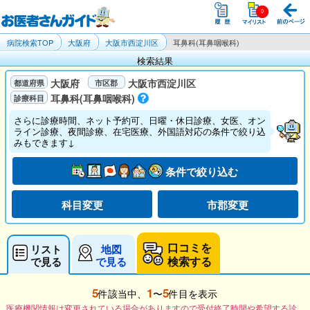
病院検索TOP
大阪府
大阪市西淀川区
耳鼻科(耳鼻咽喉科)
検索結果
大阪府
大阪市西淀川区
耳鼻科(耳鼻咽喉科)
さらに診療時間、ネット予約可、日曜・休日診療、女医、オン
ライン診療、夜間診療、在宅医療、外国語対応の条件で絞り込
みもできます↓
条件で絞り込む
科目変更
市郡変更
口コミを
リスト
地図
検索する
で見る
で見る
5
1
5
件該当中、
〜
件目を表示
医療機関情報は変更されている場合がありますので受付終了時間や希望する診