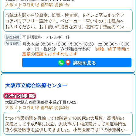
大阪メトロ谷町線 都島駅 徒歩1分
当院は玄関から診察室、処置・検査室、トイレに至るまで全フ
ロアバリアフリー設計です。ベビーカー・車いすのまま院内へ
お入りください。お手伝いの必要な方は、玄関右手壁面のイン
ターフォンにてお申し出下さい。お子様連れのお母さんのため
耳鼻咽喉科・アレルギー科
にキッズスペースやおむつ替えシートをご用意しております。
当院は院内処方です。お会計時にお薬をお渡しできます。診察
月火木金 08:30〜12:00 15:30〜18:30 土 08:30〜13:00
水・日・祝休診 WEB順番予約可
開始・終了時間は
後に調剤薬局に向かう手間を省けます。
直接の確認をおすすめします
詳細を見る
大阪市立総合医療センター
大阪府
大阪市都島区
都島本通2丁目13-22
大阪メトロ谷町線 都島駅 徒歩3分
5つの市民病院を再編して18階建て1000床の大規模・高機能の
病院として平成5年に設立、大阪市の中核病院として高度専門医
療や救急医療を提供してきました。小児医療では17の診療科か
らなる小児医療センターで高度専門医療を提供、小児がん拠点