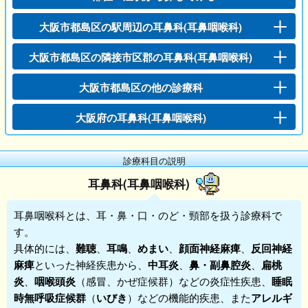
大阪市都島区の駅周辺の耳鼻科(耳鼻咽喉科)
大阪市都島区の隣接市区郡の耳鼻科(耳鼻咽喉科)
大阪市都島区の他の診療科
大阪府の耳鼻科(耳鼻咽喉科)
診療科目の説明
耳鼻科(耳鼻咽喉科)
耳鼻咽喉科
とは、耳・鼻・口・のど・頸部を扱う診療科で
す。
具体的には、
難聴
、
耳鳴
、
めまい
、
顔面神経麻痺
、
反回神経
麻痺
といった神経疾患から、
中耳炎
、
鼻・副鼻腔炎
、
扁桃
炎
、
咽喉頭炎
（感冒、かぜ症候群）などの炎症性疾患、
睡眠
時無呼吸症候群
（
いびき
）などの機能的疾患、また
アレルギ