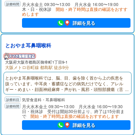
ルギー性鼻炎)の患者様で「内服薬を服用するのがどうも...」と
月火水金土 09:30〜13:00 月火水金 16:00〜19:00
木・日・祝休診
開始・終了時間は直接の確認をおすす
いう方にはレーザー治療も行っていますので、一度ご相談下さ
めします
い。
詳細を見る
とおやま耳鼻咽喉科
大阪府
大阪市都島区
御幸町1丁目9-1
大阪メトロ谷町線 都島駅 徒歩9分
とおやま耳鼻咽喉科では、脳、目、歯を除く首から上の疾患を
扱っています。中耳炎・蓄膿症などの病気だけでなく、アレル
ギー・めまい・顔面神経麻痺・声がれ・風邪・頭頸部腫瘍（舌
癌、咽頭・喉頭癌や頸部腫瘍など）も専門としています。ま
気管食道科・耳鼻咽喉科
た、アレルギー性鼻炎のレーザー治療、睡眠時無呼吸症候群の
治療もおこなっています。ご相談ください。当院では患者さん
月火水木金土 09:30〜13:00 月火水金 16:00〜19:30
日・祝休診 受付は開始30分前より、終了は15分前ま
の満足できる安全、安心の医療を提供できるよう心がけており
で
開始・終了時間は直接の確認をおすすめします
ます。
詳細を見る