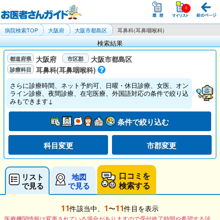
病院検索TOP
大阪府
大阪市都島区
耳鼻科(耳鼻咽喉科)
検索結果
大阪府
大阪市都島区
耳鼻科(耳鼻咽喉科)
さらに診療時間、ネット予約可、日曜・休日診療、女医、オン
ライン診療、夜間診療、在宅医療、外国語対応の条件で絞り込
みもできます↓
条件で絞り込む
科目変更
市郡変更
口コミを
リスト
地図
検索する
で見る
で見る
11
1
11
件該当中、
〜
件目を表示
医療機関情報は変更されている場合がありますので受付終了時間や希望する診