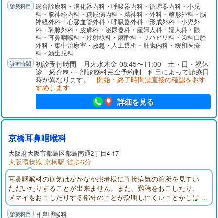
総合診療科・消化器内科・呼吸器内科・循環器内科・小児
病院にも指定され、小児から成人までの幅広い年齢層にがん診
科・脳神経内科・糖尿病内科・精神科・外科・整形外科・脳
療を実施しています。手術件数は全国で６番目（2015年）で、
神経外科・心臓血管外科・呼吸器外科・形成外科・小児外
新生児から高齢者までのあらゆる手術を行っています。
科・乳腺外科・皮膚科・泌尿器科・産婦人科・婦人科・眼
科・耳鼻咽喉科・放射線科・麻酔科・リハビリ科・歯科口腔
外科・集中治療室・救急・人工透析・肝臓内科・緩和医療
科・新生児科
初診受付時間 月火水木金 08:45〜11:00 土・日・祝休
診 紹介制･一部診療科完全予約制 科目によって診療日
時が異なります。
開始・終了時間は直接の確認をおす
すめします
詳細を見る
京橋耳鼻咽喉科
大阪府
大阪市都島区
都島南通2丁目4-17
大阪環状線 京橋駅 徒歩6分
耳鼻咽喉科の病気はなかなか患者様に直接病気の箇所を見てい
ただいたりすることが出来ません。また、難聴をおこしたり、
メマイをおこしたりする部分のことが説明しにくいことがしば
しばあります。そこで、ビデオを用いたり、図を見ていただ
耳鼻咽喉科
き、わかりやすく説明をすることに努めています。花粉症(アレ