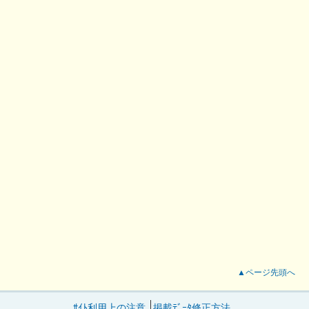
▲ページ先頭へ
ｻｲﾄ利用上の注意
掲載ﾃﾞｰﾀ修正方法