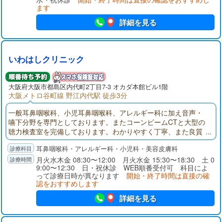
ます
詳細を見る
いわはしクリニック
大阪府
大阪市都島区
内代町2丁目7-3 オカダ本館ビル1階
大阪メトロ谷町線 野江内代駅 徒歩3分
一般耳鼻咽喉科、小児耳鼻咽喉科、アレルギー科に加え音声・
嚥下分野を専門としております。またコーンビームCTと大型の
聴力検査室を完備しております。わかりやすく丁寧、また良質
な医療をご提供いたします。
耳鼻咽喉科・アレルギー科・小児科・美容皮膚科
月火水木金 08:30〜12:00 月火水金 15:30〜18:30 土 0
9:00〜12:30 日・祝休診 WEB順番受付可 科目によ
って診療日時が異なります
開始・終了時間は直接の確
認をおすすめします
詳細を見る