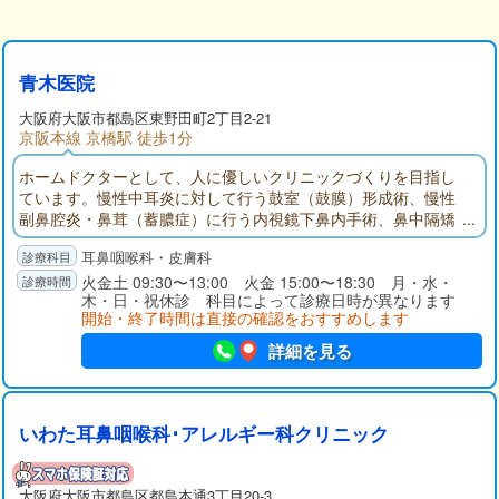
青木医院
大阪府
大阪市都島区
東野田町2丁目2-21
京阪本線 京橋駅 徒歩1分
ホームドクターとして、人に優しいクリニックづくりを目指し
ています。慢性中耳炎に対して行う鼓室（鼓膜）形成術、慢性
副鼻腔炎・鼻茸（蓄膿症）に行う内視鏡下鼻内手術、鼻中隔矯
正術などの手術も行っております。手術法開発や術後管理の改
耳鼻咽喉科・皮膚科
善が行われており、CCDカメラ・内視鏡・モニター・光源など
手術の関連機器の発展も目覚ましく、以前の手術法に比し安全
火金土 09:30〜13:00 火金 15:00〜18:30 月・水・
木・日・祝休診 科目によって診療日時が異なります
性が高まり、侵襲も少なく治癒率も向上しています。
開始・終了時間は直接の確認をおすすめします
詳細を見る
いわた耳鼻咽喉科･アレルギー科クリニック
大阪府
大阪市都島区
都島本通3丁目20-3