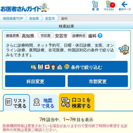
病院検索TOP
高知県
安芸市
歯科
検索結果
高知県
安芸市
歯科
さらに診療時間、ネット予約可、日曜・休日診療、女医、オン
ライン診療、夜間診療、在宅医療、外国語対応の条件で絞り込
みもできます↓
条件で絞り込む
科目変更
市郡変更
口コミを
リスト
地図
検索する
で見る
で見る
7
1
7
件該当中、
〜
件目を表示
医療機関情報は変更されている場合がありますので受付終了時間や希望する診
療科の有無は直接ご確認ください。