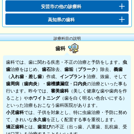
安芸市の他の診療科
高知県の歯科
診療科目の説明
歯科
歯科
では、歯に関わる疾患・不正の治療と予防をします。
虫
歯
治療をはじめ、
歯石
除去、
歯垢
（
プラーク
）除去、
義歯
（
入れ歯
・
差し歯
）作成、
インプラント
治療、抜歯、そして
歯周病
（
歯肉炎
）・
歯槽膿漏症
・
口内炎
の治療といった事も
行います。昨今では、
審美歯科
（美しく健康な歯や歯肉を作
ること）や
ホワイトニング
（歯を白く明るい色合いにする）
といった治療もおこなう歯科医院があります。
小児歯科
では、子供を対象とし、特に虫歯治療・予防に努め
て、きれいな
永久歯
を正しく配置する事を重視します。
矯正歯科
とは、
歯並び
の不正（出っ歯、八重歯、乱杭歯、受
け口等）を治療することをいいます。