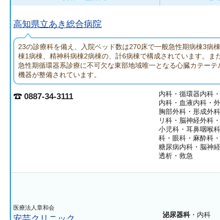
高知県立あき総合病院
23の診療科を備え、入院ベッド数は270床で一般急性期病棟3病
棟1病棟、精神科病棟2病棟の、計6病棟で構成されています。ま
急性期循環器系診療に不可欠な東部地域唯一となる心臓カテーテ
機器が整備されています。
内科・循環器内科
0887-34-3111
内科・血液内科・
胸部外科・形成外
リ科・脳神経外科
小児科・耳鼻咽喉
科・眼科・麻酔科
糖尿病内科・脳神
透析・救急
医療法人章和会
泌尿器科
・内科
安芸クリニック