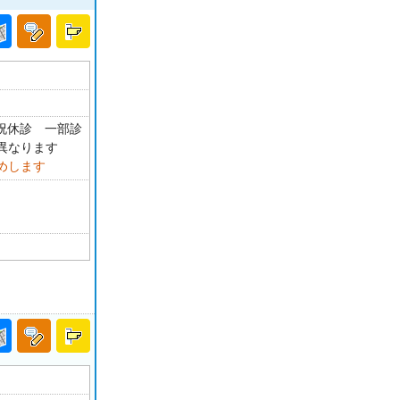
・祝休診 一部診
異なります
めします