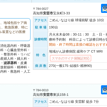
〒784-0027
高知県
安芸市
宝永町3-33
ごめん･なはり線 球場前駅 徒歩 10分
アクセス
棟、地域包括ケア病
190台
た、救急医療、特に
駐 車 場
ル装置などの医療
月火水木金08：30-11：30 土・日
診療時間
療科予約制 科目によって診療日時が
開始・終了時間は直接の確認をおすす
・消化器内科・呼吸器
外科・心臓血管外科・
地域がん診療病院 緩和ケア CT MRI
科・整形外科・リハビ
特 色
スマホのマイナ保険証対応
・産婦人科・婦人科・
科・
泌尿器科
・皮膚
270(一般175･結核5･精神90)
病 床 数
・放射線科・精神科・
経内科・救急科・人工
〒784-0010
高知県
安芸市
東浜158-1
ごめん･なはり線 安芸駅 徒歩 7分
アクセス