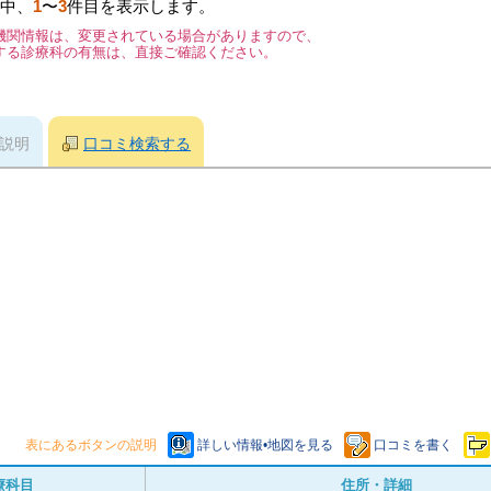
中、
1
〜
3
件目を表示します。
機関情報は、変更されている場合がありますので、
する診療科の有無は、直接ご確認ください。
説明
口コミ検索する
表にあるボタンの説明
詳しい情報•地図を見る
口コミを書く
療科目
住所・詳細