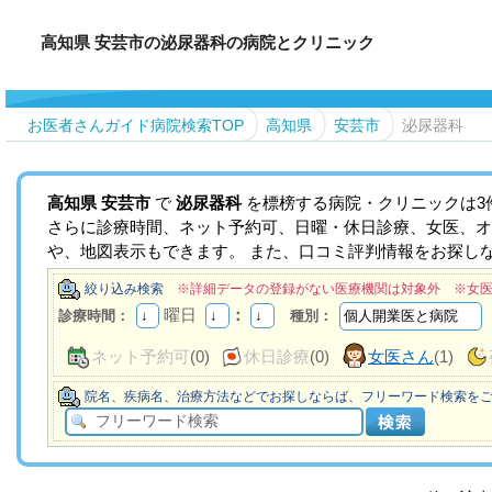
高知県 安芸市の泌尿器科の病院とクリニック
お医者さんガイド病院検索TOP
高知県
安芸市
泌尿器科
高知県
安芸市
で
泌尿器科
を標榜する病院・クリニックは3
さらに診療時間、ネット予約可、日曜・休日診療、女医、オ
や、地図表示もできます。 また、口コミ評判情報をお探し
絞り込み検索
※詳細データの登録がない医療機関は対象外 ※女
曜日
：
診療時間：
種別：
ネット予約可
(0)
休日診療
(0)
女医さん
(1)
院名、疾病名、治療方法などでお探しならば、フリーワード検索を