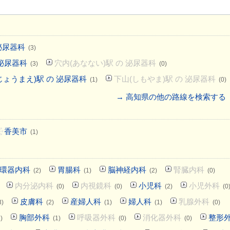
 泌尿器科
(3)
泌尿器科
穴内(あなない)駅 の 泌尿器科
(3)
(0)
ょうまえ)駅 の 泌尿器科
下山(しもやま)駅 の 泌尿器科
(1)
(0)
→ 高知県の他の路線を検索する
香美市
(1)
環器内科
胃腸科
脳神経内科
腎臓内科
(2)
(1)
(2)
(0)
内分泌内科
内視鏡科
小児科
小児外科
(0)
(0)
(2)
(0
皮膚科
産婦人科
婦人科
乳腺外科
3)
(2)
(1)
(1)
(0)
胸部外科
呼吸器外科
消化器外科
整形
)
(1)
(0)
(0)