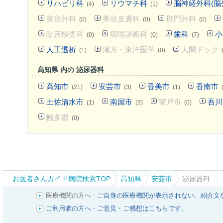
リハビリ科
リウマチ科
脳神経外科(脳
(4)
(1)
美容外科
美容皮膚科
肛門外科
(0)
(0)
(0)
臨床検査科
病理診断科
歯科
小
(0)
(0)
(7)
人工透析
漢方・東洋医学
人間ドック
(1)
(0)
高知県 内の 泌尿器科
高知市
安芸市
香美市
香南市
(21)
(3)
(1)
土佐清水市
南国市
室戸市
吾川
(1)
(3)
(0)
幡多郡
(0)
お医者さんガイド病院検索TOP
高知県
安芸市
泌尿器科
医療機関の方へ -
ご自身の医療機関が表示されない
、
紹介文
ご利用者の方へ - ご意見・ご感想はこちらです。