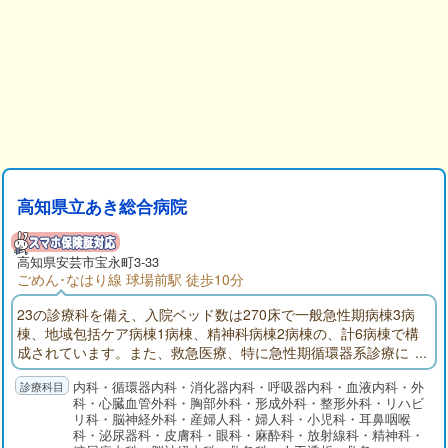
高知県立あき総合病院
高知県
安芸市
宝永町3-33
ごめん･なはり線 球場前駅 徒歩10分
23の診療科を備え、入院ベッド数は270床で一般急性期病棟3病
棟、地域包括ケア病棟1病棟、精神科病棟2病棟の、計6病棟で構
成されています。また、救急医療、特に急性期循環器系診療に
不可欠な東部地域唯一となる心臓カテーテル装置などの医療機
内科・循環器内科・消化器内科・呼吸器内科・血液内科・外
器が整備されています。
科・心臓血管外科・胸部外科・形成外科・整形外科・リハビ
リ科・脳神経外科・産婦人科・婦人科・小児科・耳鼻咽喉
科・泌尿器科・皮膚科・眼科・麻酔科・放射線科・精神科・