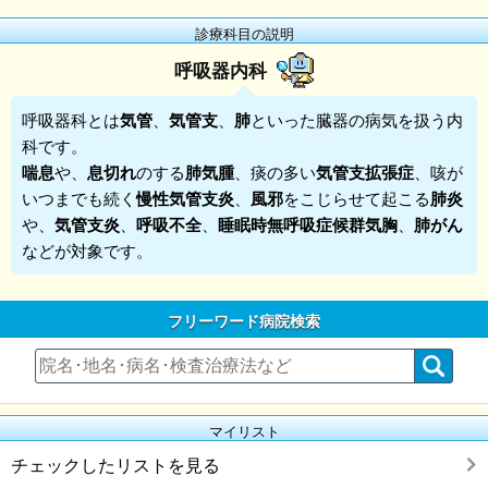
診療科目の説明
呼吸器内科
呼吸器科
とは
気管
、
気管支
、
肺
といった臓器の病気を扱う内
科です。
喘息
や、
息切れ
のする
肺気腫
、痰の多い
気管支拡張症
、咳が
いつまでも続く
慢性気管支炎
、
風邪
をこじらせて起こる
肺炎
や、
気管支炎
、
呼吸不全
、
睡眠時無呼吸症候群気胸
、
肺がん
などが対象です。
フリーワード病院検索
マイリスト
チェックしたリストを見る