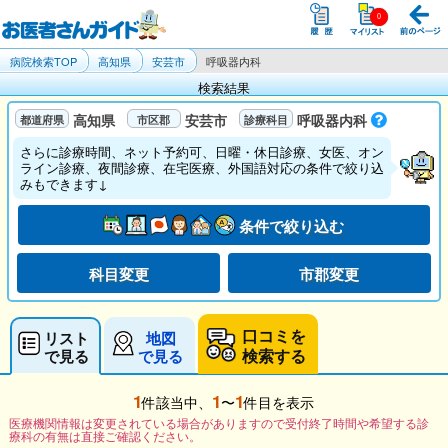
病院検索TOP
高知県
安芸市
呼吸器内科
検索結果
高知県
安芸市
呼吸器内科
さらに診療時間、ネット予約可、日曜・休日診療、女医、オン
ライン診療、夜間診療、在宅医療、外国語対応の条件で絞り込
みもできます↓
条件で絞り込む
科目変更
市郡変更
口コミを
リスト
地図
検索する
で見る
で見る
1
1
1
件該当中、
〜
件目を表示
医療機関情報は変更されている場合がありますので受付終了時間や希望する診
療科の有無は直接ご確認ください。