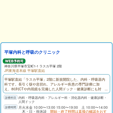
平塚内科と呼吸のクリニック
神奈川県
平塚市
宝町1-1 ラスカ平塚 2階
JR東海道本線 平塚駅直結
平塚駅直結「ラスカ平塚」2階に新規開院した、内科・呼吸器内
科です。長引く咳や息切れ、アレルギー疾患の専門診療に加
え、80列CTや内視鏡を完備した人間ドック・健康診断にも対
応。LINE呼出や後払いシステムで待ち時間の負担を軽減しま
内科・呼吸器内科・アレルギー科・消化器内科・健康診断・
す。地域に寄り添う「カラダの相談相手」として、精度の高い
人間ドック
診断と温かな医療を提供いたします。
月火水金 10:00〜13:00 15:00〜19:00 土 10:00〜14:00
木・日・祝休診
開始・終了時間は直接の確認をおす