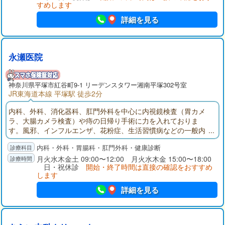
すめします
詳細を見る
永瀬医院
神奈川県
平塚市
紅谷町9-1 リーデンスタワー湘南平塚302号室
JR東海道本線 平塚駅 徒歩2分
内科、外科、消化器科、肛門外科を中心に内視鏡検査（胃カメ
ラ、大腸カメラ検査）や痔の日帰り手術に力を入れておりま
す。風邪、インフルエンザ、花粉症、生活習慣病などの一般内
科疾患から、痔の日帰り手術の他、内視鏡専門医による苦痛の
内科・外科・胃腸科・肛門外科・健康診断
少ない胃・大腸内視鏡検査を実施しており、2診体制でスムーズ
な診療を可能にし、かかりつけ医として患者様一人一人に対し
月火水木金土 09:00〜12:00 月火水木金 15:00〜18:00
日・祝休診
開始・終了時間は直接の確認をおすすめ
より良い治療をご提供しております。
します
詳細を見る