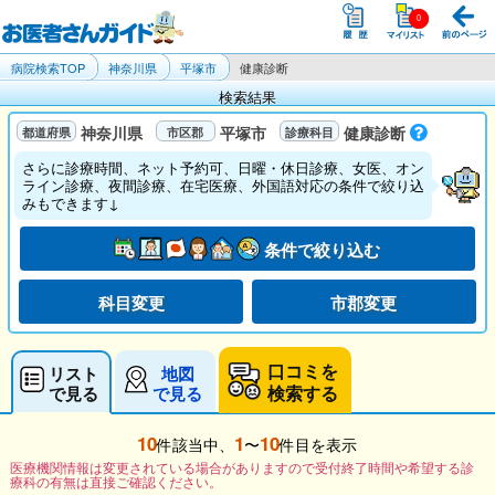
病院検索TOP
神奈川県
平塚市
健康診断
検索結果
神奈川県
平塚市
健康診断
さらに診療時間、ネット予約可、日曜・休日診療、女医、オン
ライン診療、夜間診療、在宅医療、外国語対応の条件で絞り込
みもできます↓
条件で絞り込む
科目変更
市郡変更
口コミを
リスト
地図
検索する
で見る
で見る
10
1
10
件該当中、
〜
件目を表示
医療機関情報は変更されている場合がありますので受付終了時間や希望する診
療科の有無は直接ご確認ください。