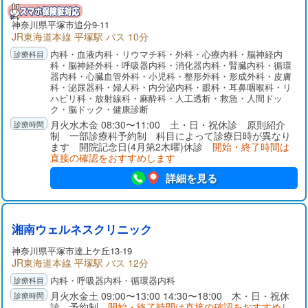
神奈川県
平塚市
追分9-11
JR東海道本線 平塚駅 バス 10分
内科・血液内科・リウマチ科・外科・心療内科・脳神経内
科・脳神経外科・呼吸器内科・消化器内科・腎臓内科・循環
器内科・心臓血管外科・小児科・整形外科・形成外科・皮膚
科・泌尿器科・婦人科・内分泌内科・眼科・耳鼻咽喉科・リ
ハビリ科・放射線科・麻酔科・人工透析・救急・人間ドッ
ク・脳ドック・健康診断
月火水木金 08:30〜11:00 土・日・祝休診 原則紹介
制 一部診療科予約制 科目によって診療日時が異なり
ます 開院記念日(4月第2木曜)休診
開始・終了時間は
直接の確認をおすすめします
詳細を見る
湘南ウェルネスクリニック
神奈川県
平塚市
達上ケ丘13-19
JR東海道本線 平塚駅 バス 12分
内科・呼吸器内科・循環器内科
月火水金土 09:00〜13:00 14:30〜18:00 木・日・祝休
診 予約制
開始・終了時間は直接の確認をおすすめし