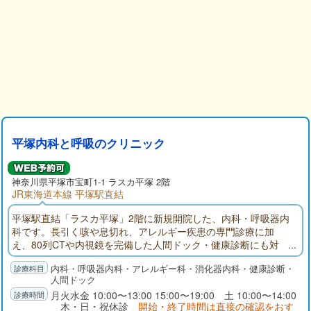
平塚内科と呼吸のクリニック
神奈川県
平塚市
宝町1-1 ラスカ平塚 2階
JR東海道本線 平塚駅直結
平塚駅直結「ラスカ平塚」2階に新規開院した、内科・呼吸器内
科です。長引く咳や息切れ、アレルギー疾患の専門診療に加
え、80列CTや内視鏡を完備した人間ドック・健康診断にも対
応。LINE呼出や後払いシステムで待ち時間の負担を軽減しま
内科・呼吸器内科・アレルギー科・消化器内科・健康診断・
す。地域に寄り添う「カラダの相談相手」として、精度の高い
人間ドック
診断と温かな医療を提供いたします。
月火水金 10:00〜13:00 15:00〜19:00 土 10:00〜14:00
木・日・祝休診
開始・終了時間は直接の確認をおす