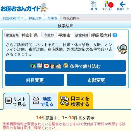
病院検索TOP
神奈川県
平塚市
呼吸器内科
検索結果
神奈川県
平塚市
呼吸器内科
さらに診療時間、ネット予約可、日曜・休日診療、女医、オン
ライン診療、夜間診療、在宅医療、外国語対応の条件で絞り込
みもできます↓
条件で絞り込む
科目変更
市郡変更
口コミを
リスト
地図
検索する
で見る
で見る
14
1
14
件該当中、
〜
件目を表示
医療機関情報は変更されている場合がありますので受付終了時間や希望する診
療科の有無は直接ご確認ください。