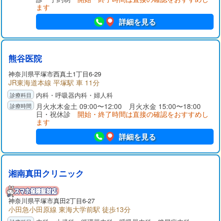
ます
詳細を見る
熊谷医院
神奈川県
平塚市
西真土1丁目6-29
JR東海道本線 平塚駅 車 11分
内科・呼吸器内科・婦人科
月火水木金土 09:00〜12:00 月火水金 15:00〜18:00
日・祝休診
開始・終了時間は直接の確認をおすすめし
ます
詳細を見る
湘南真田クリニック
神奈川県
平塚市
真田2丁目6-27
小田急小田原線 東海大学前駅 徒歩13分