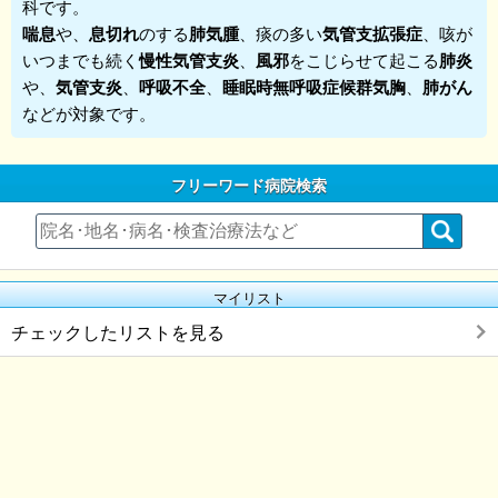
科です。
喘息
や、
息切れ
のする
肺気腫
、痰の多い
気管支拡張症
、咳が
いつまでも続く
慢性気管支炎
、
風邪
をこじらせて起こる
肺炎
や、
気管支炎
、
呼吸不全
、
睡眠時無呼吸症候群気胸
、
肺がん
などが対象です。
フリーワード病院検索
マイリスト
チェックしたリストを見る