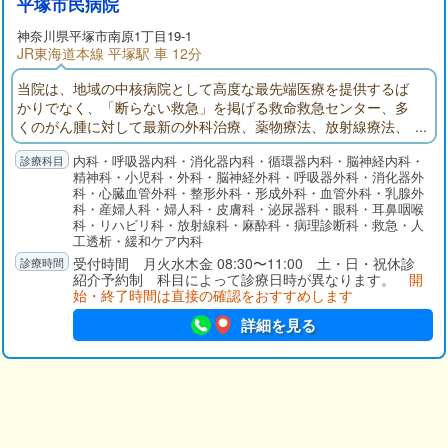
平塚市民病院
神奈川県
平塚市
南原1丁目19-1
JR東海道本線 平塚駅 車 12分
当院は、地域の中核病院として高度な最先端医療を提供するば
かりでなく、「断らない救急」を掲げる救命救急センター、多
くのがん腫に対して最新の外科治療、薬物療法、放射線療法、
緩和療法、支持療法を提供、政策的医療としての小児周産期医
内科・呼吸器内科・消化器内科・循環器内科・脳神経内科・
療、災害医療、さらには今回の新型コロナウイルス感染症のよ
精神科・小児科・外科・脳神経外科・呼吸器外科・消化器外
うな感染症対策にも力を入れております。
科・心臓血管外科・整形外科・形成外科・血管外科・乳腺外
科・産婦人科・婦人科・皮膚科・泌尿器科・眼科・耳鼻咽喉
科・リハビリ科・放射線科・麻酔科・病理診断科・救急・人
工透析・緩和ケア内科
受付時間 月火水木金 08:30〜11:00 土・日・祝休診
紹介予約制 科目によって診療日時が異なります。
開
始・終了時間は直接の確認をおすすめします
詳細を見る