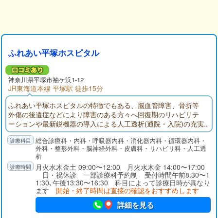
ふれあい平塚ホスピタル
神奈川県
平塚市
袖ケ浜1-12
JR東海道本線 平塚駅 徒歩15分
ふれあい平塚ホスピタルの特徴でもある、脳血管障害、骨折等
外傷の後遺症などにより障害のある方々へ回復期のリハビリテ
ーションや最新鋭機器の導入による人工透析(通院・入院)の充実
を図り、更に健康増進対策の提供による疾病予防を行い、より
総合診療科・内科・呼吸器内科・消化器内科・循環器内科・
良い生活が送れるよう支援し、皆様方のお役に立てるよう取り
外科・整形外科・脳神経外科・皮膚科・リハビリ科・人工透
組んでまいります。
析
月火水木金土 09:00〜12:00 月火水木金 14:00〜17:00
日・祝休診 一部診療科予約制 受付時間午前8:30〜1
1:30､午後13:30〜16:30 科目によって診療日時が異なり
ます
開始・終了時間は直接の確認をおすすめします
詳細を見る